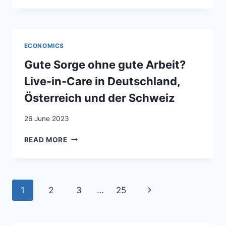
DIRE
ÉVALUER
UN
“NIVEAU
ECONOMICS
DE
LANGUE”
Gute Sorge ohne gute Arbeit?
?
Live-in-Care in Deutschland,
ANALYSE
SOCIOLINGUISTIQUE
Österreich und der Schweiz
ET
DIDACTIQUE
26 June 2023
D’UNE
DEMANDE
GUTE
READ MORE
POLITIQUE
SORGE
ET
OHNE
SOCIALE
GUTE
EN
ARBEIT?
Page
Next
SUISSE
1
2
3
…
25
LIVE-
ROMANDE
IN-
navigation
Page
CARE
IN