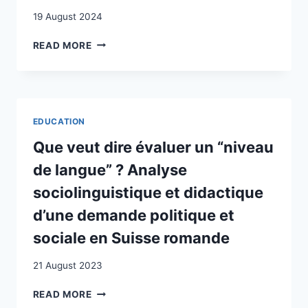
ABONJI
19 August 2024
UND
ILMA
BARRIERS
READ MORE
RAKUSA
TO
SPORT
PARTICIPATION
FACED
BY
EDUCATION
ETHIOPIAN
AND
Que veut dire évaluer un “niveau
ERITREAN
de langue” ? Analyse
MIGRANT
WOMEN
sociolinguistique et didactique
IN
d’une demande politique et
SWITZERLAND
sociale en Suisse romande
21 August 2023
QUE
READ MORE
VEUT