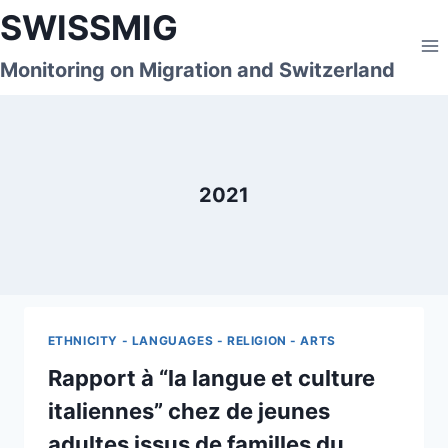
Skip
SWISSMIG
to
content
Monitoring on Migration and Switzerland
2021
ETHNICITY - LANGUAGES - RELIGION - ARTS
Rapport à “la langue et culture
italiennes” chez de jeunes
adultes issus de familles du