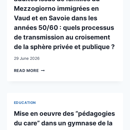
Mezzogiorno immigrées en
Vaud et en Savoie dans les
années 50/60 : quels processus
de transmission au croisement
de la sphère privée et publique ?
29 June 2026
RAPPORT
READ MORE
À
“LA
LANGUE
ET
CULTURE
EDUCATION
ITALIENNES”
CHEZ
Mise en oeuvre des “pédagogies
DE
du care” dans un gymnase de la
JEUNES