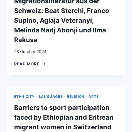
Migrationsliteratur aus der
PROMOUVOIR
Schweiz: Beat Sterchi, Franco
LA
RECONNAISSANCE
Supino, Aglaja Veteranyi,
DES
Melinda Nadj Abonji und Ilma
ENFANTS
ET
Rakusa
DES
FAMILLES
28 October 2024
DE
REQUÉRANT·E·S
MIGRATIONSLITERATUR
READ MORE
D’ASILE
AUS
EN
DER
SUISSE
SCHWEIZ:
ROMANDE
BEAT
STERCHI,
ETHNICITY - LANGUAGES - RELIGION - ARTS
FRANCO
SUPINO,
Barriers to sport participation
AGLAJA
faced by Ethiopian and Eritrean
VETERANYI,
MELINDA
migrant women in Switzerland
NADJ