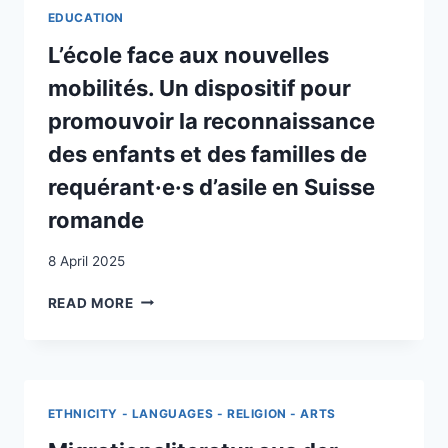
PRECARI,
CROISEMENT
EDUCATION
POI
DE
INSERITI
L’école face aux nouvelles
LA
SPHÈRE
mobilités. Un dispositif pour
PRIVÉE
promouvoir la reconnaissance
ET
PUBLIQUE
des enfants et des familles de
?
requérant·e·s d’asile en Suisse
romande
8 April 2025
L’ÉCOLE
READ MORE
FACE
AUX
NOUVELLES
MOBILITÉS.
UN
ETHNICITY - LANGUAGES - RELIGION - ARTS
DISPOSITIF
POUR