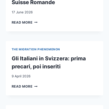
ADULTES
Suisse Romande
ISSUS
DE
17 June 2026
FAMILLES
DU
MISE
READ MORE
MEZZOGIORNO
EN
IMMIGRÉES
OEUVRE
EN
DES
VAUD
“PÉDAGOGIES
ET
DU
THE MIGRATION PHENOMENON
EN
CARE”
SAVOIE
DANS
Gli Italiani in Svizzera: prima
DANS
UN
precari, poi inseriti
LES
GYMNASE
ANNÉES
DE
9 April 2026
50/60
LA
:
SUISSE
GLI
READ MORE
QUELS
ROMANDE
ITALIANI
PROCESSUS
IN
DE
SVIZZERA:
TRANSMISSION
PRIMA
AU