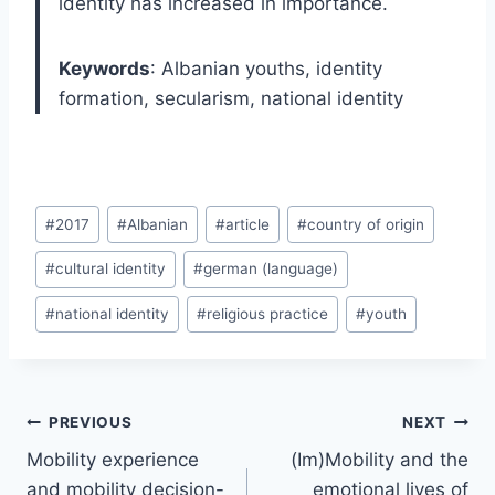
identity has increased in importance.
Keywords
: Albanian youths, identity
formation, secularism, national identity
Post
#
2017
#
Albanian
#
article
#
country of origin
Tags:
#
cultural identity
#
german (language)
#
national identity
#
religious practice
#
youth
Post
PREVIOUS
NEXT
navigation
Mobility experience
(Im)Mobility and the
and mobility decision-
emotional lives of