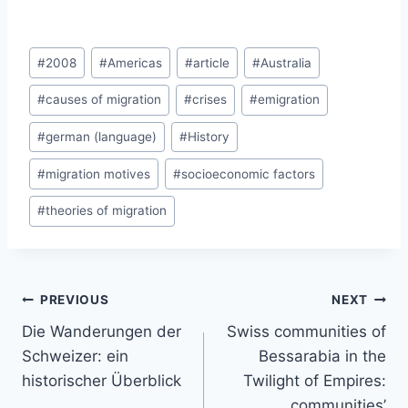
Post
#
2008
#
Americas
#
article
#
Australia
Tags:
#
causes of migration
#
crises
#
emigration
#
german (language)
#
History
#
migration motives
#
socioeconomic factors
#
theories of migration
Post
PREVIOUS
NEXT
navigation
Die Wanderungen der
Swiss communities of
Schweizer: ein
Bessarabia in the
historischer Überblick
Twilight of Empires:
communities’