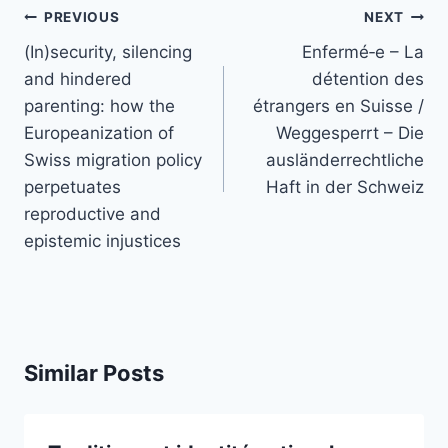
Post
PREVIOUS
NEXT
navigation
(In)security, silencing
Enfermé‑e – La
and hindered
détention des
parenting: how the
étrangers en Suisse /
Europeanization of
Weggesperrt – Die
Swiss migration policy
ausländerrechtliche
perpetuates
Haft in der Schweiz
reproductive and
epistemic injustices
Similar Posts