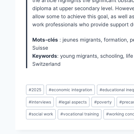
the article highlights the significant obst
diploma at upper secondary level. However
allow some to achieve this goal, as well a
work professionals who provide support du
Mots-clés
: jeunes migrants, formation, pe
Suisse
Keywords
: young migrants, schooling, lif
Switzerland
Post
#
2025
#
economic integration
#
educational ineq
Tags:
#
interviews
#
legal aspects
#
poverty
#
preca
#
social work
#
vocational training
#
working cond