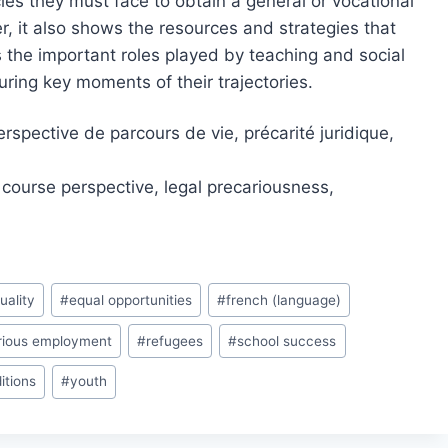
acles they must face to obtain a general or vocational
, it also shows the resources and strategies that
s the important roles played by teaching and social
ring key moments of their trajectories.
rspective de parcours de vie, précarité juridique,
e course perspective, legal precariousness,
uality
#
equal opportunities
#
french (language)
rious employment
#
refugees
#
school success
itions
#
youth