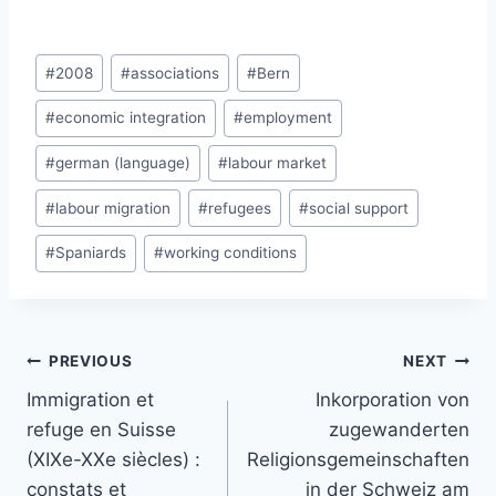
Post
#
2008
#
associations
#
Bern
Tags:
#
economic integration
#
employment
#
german (language)
#
labour market
#
labour migration
#
refugees
#
social support
#
Spaniards
#
working conditions
Post
PREVIOUS
NEXT
navigation
Immigration et
Inkorporation von
refuge en Suisse
zugewanderten
(XIXe-XXe siècles) :
Religionsgemeinschaften
constats et
in der Schweiz am