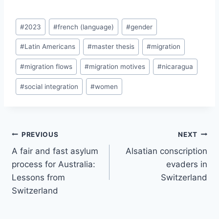
Post
#
2023
#
french (language)
#
gender
Tags:
#
Latin Americans
#
master thesis
#
migration
#
migration flows
#
migration motives
#
nicaragua
#
social integration
#
women
Post
PREVIOUS
NEXT
navigation
A fair and fast asylum
Alsatian conscription
process for Australia:
evaders in
Lessons from
Switzerland
Switzerland