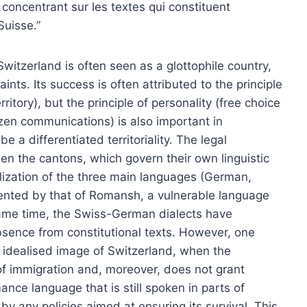
e concentrant sur les textes qui constituent
Suisse.”
, Switzerland is often seen as a glottophile country,
ints. Its success is often attributed to the principle
erritory), but the principle of personality (free choice
tizen communications) is also important in
e a differentiated territoriality. The legal
n the cantons, which govern their own linguistic
alization of the three main languages (German,
mented by that of Romansh, a vulnerable language
ame time, the Swiss-German dialects have
bsence from constitutional texts. However, one
s idealised image of Switzerland, when the
 of immigration and, moreover, does not grant
nce language that is still spoken in parts of
y any policies aimed at ensuring its survival. This