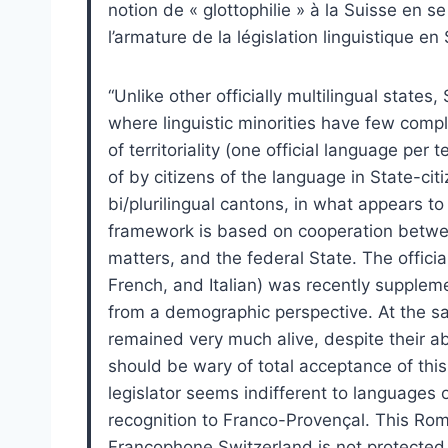
notion de « glottophilie » à la Suisse en s
l’armature de la législation linguistique en 
“Unlike other officially multilingual states
where linguistic minorities have few compla
of territoriality (one official language per t
of by citizens of the language in State-ci
bi/plurilingual cantons, in what appears to b
framework is based on cooperation betwee
matters, and the federal State. The offici
French, and Italian) was recently supple
from a demographic perspective. At the s
remained very much alive, despite their a
should be wary of total acceptance of thi
legislator seems indifferent to languages
recognition to Franco-Provençal. This Roma
Francophone Switzerland is not protected b