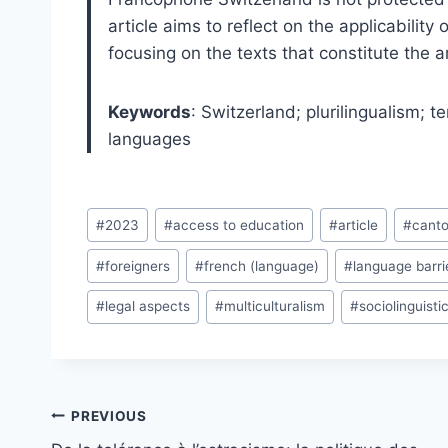
article aims to reflect on the applicability 
focusing on the texts that constitute the ar
Keywords
: Switzerland; plurilingualism; t
languages
Post
#
2023
#
access to education
#
article
#
cant
Tags:
#
foreigners
#
french (language)
#
language barri
#
legal aspects
#
multiculturalism
#
sociolinguisti
Post
PREVIOUS