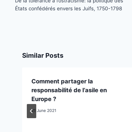
navigation
De la tolérance à l’ostracisme: la politique des
États confédérés envers les Juifs, 1750-1798
Similar Posts
Comment partager la
g
responsabilité de l’asile en
Europe ?
21 June 2021