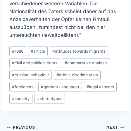
verschiedener weiterer Variablen. Die
Nationalität des Täters scheint daher
auf das
Anzeigeverhalten der Opfer keinen Hmtluß
auszuüben, zumindest nicht bei den hier
unter
suchten (lewaltdelikten)
.”
Post
#
1988
#
article
#
attitudes towards migrants
Tags:
#
civil and political rights
#
comparative analysis
#
criminal behaviour
#
ethnic discrimination
#
foreigners
#
german (language)
#
legal aspects
#
security
#
stereotypes
Post
PREVIOUS
NEXT