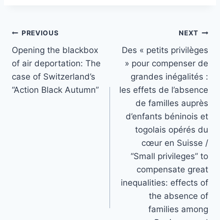
Post
PREVIOUS
NEXT
navigation
Opening the blackbox
Des « petits privilèges
of air deportation: The
» pour compenser de
case of Switzerland’s
grandes inégalités :
“Action Black Autumn”
les effets de l’absence
de familles auprès
d’enfants béninois et
togolais opérés du
cœur en Suisse /
“Small privileges” to
compensate great
inequalities: effects of
the absence of
families among