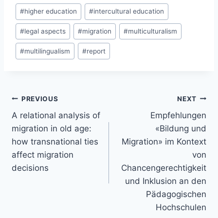
#
higher education
#
intercultural education
#
legal aspects
#
migration
#
multiculturalism
#
multilingualism
#
report
Post
PREVIOUS
NEXT
navigation
A relational analysis of
Empfehlungen
migration in old age:
«Bildung und
how transnational ties
Migration» im Kontext
affect migration
von
decisions
Chancengerechtigkeit
und Inklusion an den
Pädagogischen
Hochschulen