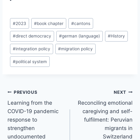
Post
#
2023
#
book chapter
#
cantons
Tags:
#
direct democracy
#
german (language)
#
History
#
integration policy
#
migration policy
#
political system
Post
PREVIOUS
NEXT
navigation
Learning from the
Reconciling emotional
COVID-19 pandemic
caregiving and self-
response to
fulfilment: Peruvian
strengthen
migrants in
undocumented
Switzerland