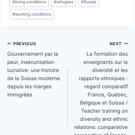
#
living conditions
#
refugees
#
Russia
#
working conditions
Post
PREVIOUS
NEXT
navigation
Gouvernement par la
La formation des
peur, insécurisation
enseignants sur la
lucrative: une histoire
diversité et les
de la Suisse moderne
rapports ethniques :
depuis les marges
regard comparatif
immigrées
France, Québec,
Belgique et Suisse /
Teacher training on
diversity and ethnic
relations: comparative