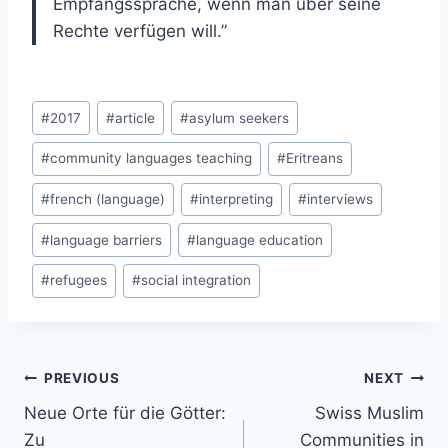
Empfangssprache, wenn man über seine
Rechte verfügen will.”
Post
#
2017
#
article
#
asylum seekers
Tags:
#
community languages teaching
#
Eritreans
#
french (language)
#
interpreting
#
interviews
#
language barriers
#
language education
#
refugees
#
social integration
Post
PREVIOUS
NEXT
navigation
Neue Orte für die Götter:
Swiss Muslim
Zu
Communities in