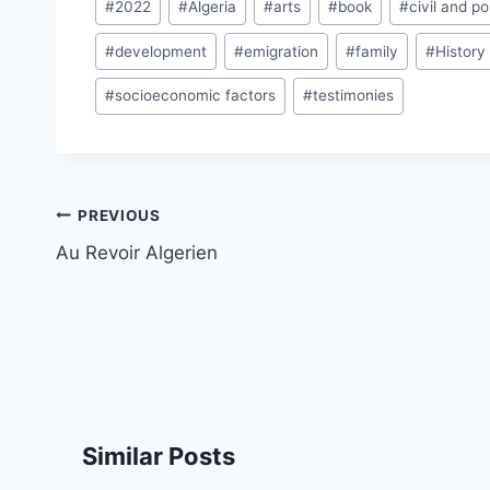
#
2022
#
Algeria
#
arts
#
book
#
civil and pol
Tags:
#
development
#
emigration
#
family
#
History
#
socioeconomic factors
#
testimonies
Post
PREVIOUS
navigation
Au Revoir Algerien
Similar Posts