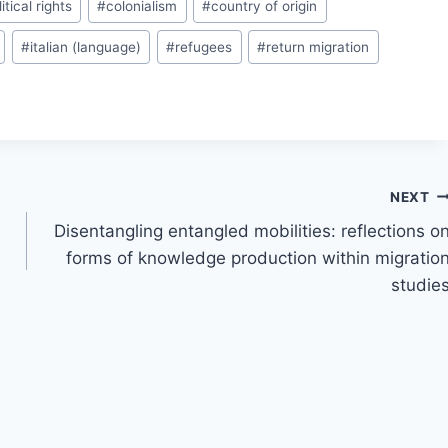
itical rights
#
colonialism
#
country of origin
#
italian (language)
#
refugees
#
return migration
NEXT
Disentangling entangled mobilities: reflections o
forms of knowledge production within migratio
studie