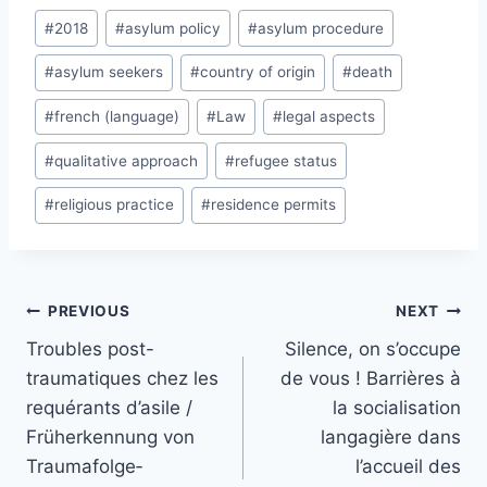
Post
#
2018
#
asylum policy
#
asylum procedure
Tags:
#
asylum seekers
#
country of origin
#
death
#
french (language)
#
Law
#
legal aspects
#
qualitative approach
#
refugee status
#
religious practice
#
residence permits
Post
PREVIOUS
NEXT
navigation
Troubles post-
Silence, on s’occupe
traumatiques chez les
de vous ! Barrières à
requérants d’asile /
la socialisation
Früherkennung von
langagière dans
Traumafolge­
l’accueil des