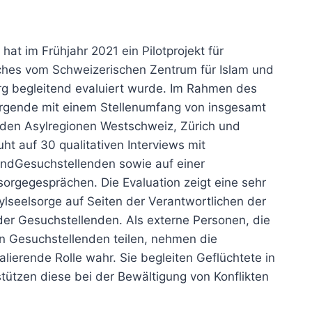
hat im Frühjahr 2021 ein Pilotprojekt für
lches vom Schweizerischen Zentrum für Islam und
urg begleitend evaluiert wurde. Im Rahmen des
orgende mit einem Stellenumfang von insgesamt
n den Asylregionen Westschweiz, Zürich und
uht auf 30 qualitativen Interviews mit
und
Gesuchstellenden sowie auf einer
lsorgegesprächen.
Die Evaluation zeigt eine sehr
ylseelsorge auf
Seiten der Verantwortlichen der
 der Gesuchstellenden.
Als externe Personen, die
en Gesuchstellenden teilen,
nehmen die
alierende Rolle wahr. Sie begleiten Ge
flüchtete in
stützen diese bei der Bewältigung von
Konflikten