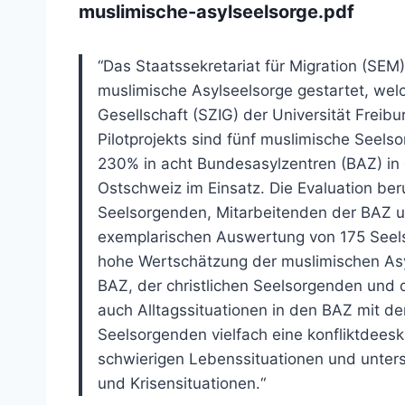
muslimische-asylseelsorge.pdf
“
Das Staatssekretariat für Migration (SEM) 
muslimische
Asylseelsorge gestartet, we
Gesellschaft
(SZIG) der Universität Freib
Pilotprojekts sind
fünf muslimische Seels
230% in acht Bundesas
ylzentren (BAZ) i
Ostschweiz im Einsatz. Die Evalu
ation ber
Seelsorgenden, Mitarbeitenden der BAZ 
exemplarischen Auswertung von 175 See
hohe Wertschätzung der muslimischen As
BAZ, der christlichen Seelsorgenden und
auch Alltagssituationen in den BAZ mit d
Seelsorgenden vielfach eine konfliktdeesk
schwierigen Lebenssituationen und unter
und Krisensituationen.
“