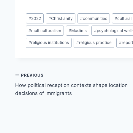
Post
#
2022
#
Christianity
#
communities
#
cultural
Tags:
#
multiculturalism
#
Muslims
#
psychological well
#
religious institutions
#
religious practice
#
repor
Post
PREVIOUS
navigation
How political reception contexts shape location
decisions of immigrants