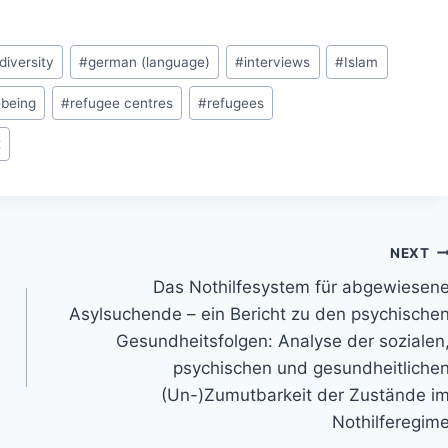
 diversity
#
german (language)
#
interviews
#
Islam
-being
#
refugee centres
#
refugees
t
NEXT
Das Nothilfesystem für abgewiesen
Asylsuchende – ein Bericht zu den psychische
Gesundheitsfolgen: Analyse der sozialen
psychischen und gesundheitliche
(Un-)Zumutbarkeit der Zustände i
Nothilferegim