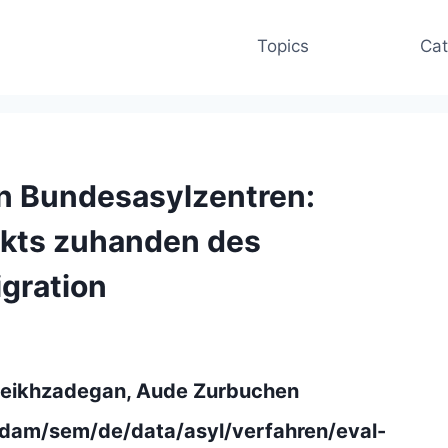
Topics
Cat
in Bundesasylzentren:
jekts zuhanden des
igration
Sheikhzadegan, Aude Zurbuchen
dam/sem/de/data/asyl/verfahren/eval-