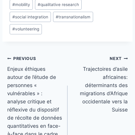
#
mobility
#
qualitative research
#
social integration
#
transnationalism
#
volunteering
Post
PREVIOUS
NEXT
navigation
Enjeux éthiques
Trajectoires d’asile
autour de l’étude de
africaines:
personnes «
déterminants des
vulnérables » :
migrations d’Afrique
analyse critique et
occidentale vers la
réflexive du dispositif
Suisse
de récolte de données
quantitatives en face-
à-face dans le cadre