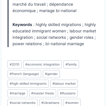
marché du travail ; dépendance
économique ; mariage bi-national
Keywords
: highly skilled migrations ; highly
educated immigrant women ; labour market
integration ; social networks ; gender roles ;
power relations ; bi-national marriage
Post
#
2010
#
economic integration
#
family
Tags:
#
french (language)
#
gender
#
high-skilled immigrants
#
labour market
#
marriage
#
master thesis
#
Russians
#
social networks
#
Ukrainians
#
women