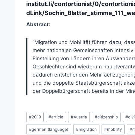
institut.li/contortionist/0/contorti
dLink/Sochin_Blatter_stimme_111_w
Abstract:
“Migration und Mobilität führen dazu, da
mehr nationalen Gemeinschaften intensiv 
Einstellung von Ländern ihren Auswandere
Geschlechter sind wiederum hauptverantw
dadurch entstehenden Mehrfachzugehörigk
und die doppelte Staatsbürgerschaft akzep
der Doppelbürgerschaft bereits in der Mind
Post
#
2019
#
article
#
Austria
#
citizenship
#
civi
Tags:
#
german (language)
#
migration
#
mobility
#
m