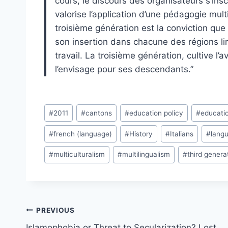
cours, le discours des organisateurs s’inscr
valorise l’application d’une pédagogie mult
troisième génération est la conviction que
son insertion dans chacune des régions li
travail. La troisième génération, cultive l
l’envisage pour ses descendants.”
Post
#
2011
#
cantons
#
education policy
#
educati
Tags:
#
french (language)
#
History
#
Italians
#
langu
#
multiculturalism
#
multilingualism
#
third genera
Post
PREVIOUS
navigation
Islamophobia or Threat to Secularization? Lost