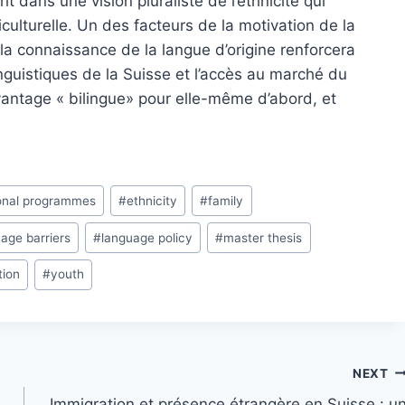
it dans une vision pluraliste de l’ethnicité qui
iculturelle. Un des facteurs de la motivation de la
 la connaissance de la langue d’origine renforcera
nguistiques de la Suisse et l’accès au marché du
’avantage « bilingue» pour elle-même d’abord, et
onal programmes
#
ethnicity
#
family
age barriers
#
language policy
#
master thesis
tion
#
youth
NEXT
Immigration et présence étrangère en Suisse : u