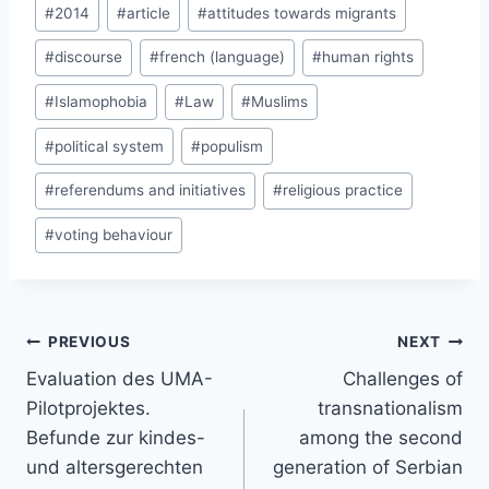
Post
#
2014
#
article
#
attitudes towards migrants
Tags:
#
discourse
#
french (language)
#
human rights
#
Islamophobia
#
Law
#
Muslims
#
political system
#
populism
#
referendums and initiatives
#
religious practice
#
voting behaviour
Post
PREVIOUS
NEXT
navigation
Evaluation des UMA-
Challenges of
Pilotprojektes.
transnationalism
Befunde zur kindes-
among the second
und altersgerechten
generation of Serbian