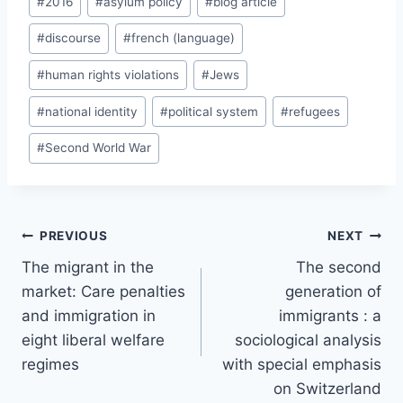
#
2016
#
asylum policy
#
blog article
Tags:
#
discourse
#
french (language)
#
human rights violations
#
Jews
#
national identity
#
political system
#
refugees
#
Second World War
Post
PREVIOUS
NEXT
navigation
The migrant in the
The second
market: Care penalties
generation of
and immigration in
immigrants : a
eight liberal welfare
sociological analysis
regimes
with special emphasis
on Switzerland