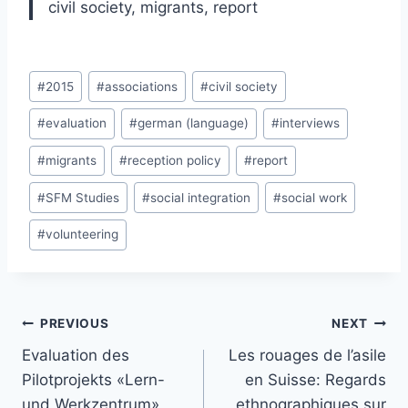
civil society, migrants, report
Post
#
2015
#
associations
#
civil society
Tags:
#
evaluation
#
german (language)
#
interviews
#
migrants
#
reception policy
#
report
#
SFM Studies
#
social integration
#
social work
#
volunteering
Post
PREVIOUS
NEXT
navigation
Evaluation des
Les rouages de l’asile
Pilotprojekts «Lern-
en Suisse: Regards
und Werkzentrum»
ethnographiques sur