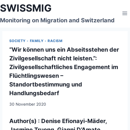
Skip
SWISSMIG
to
content
Monitoring on Migration and Switzerland
SOCIETY - FAMILY - RACISM
“Wir können uns ein Abseitsstehen der
Zivilgesellschaft nicht leisten.”:
Zivilgesellschaftliches Engagement im
Flüchtlingswesen –
Standortbestimmung und
Handlungsbedarf
30 November 2020
Author(s) : Denise Efionayi-Mäder,
Jasmine Truong, Gianni D’Amato