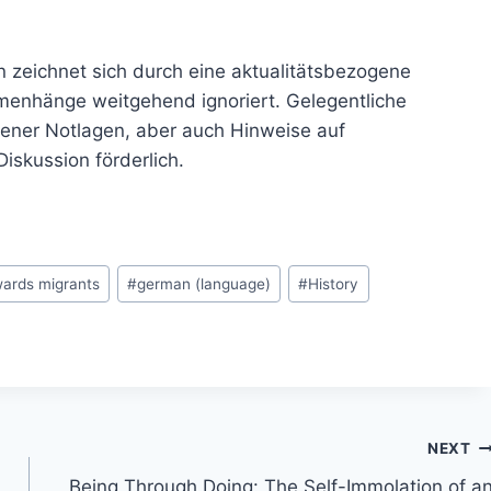
en zeichnet sich durch eine aktualitätsbezogene
mmenhänge weitgehend ignoriert. Gelegentliche
ener Notlagen, aber auch Hinweise auf
iskussion förderlich.
wards migrants
#
german (language)
#
History
NEXT
Being Through Doing: The Self-Immolation of a