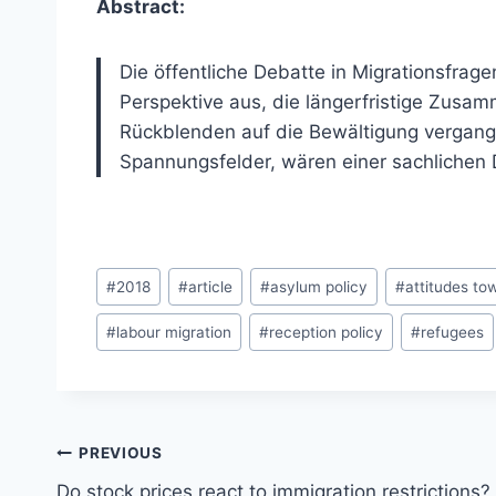
Abstract:
Die öffentliche Debatte in Migrationsfrag
Perspektive aus, die längerfristige Zusa
Rückblenden auf die Bewältigung vergang
Spannungsfelder, wären einer sachlichen D
Post
#
2018
#
article
#
asylum policy
#
attitudes to
Tags:
#
labour migration
#
reception policy
#
refugees
Post
PREVIOUS
navigation
Do stock prices react to immigration restrictions?