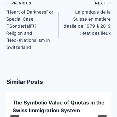
Post
PREVIOUS
NEXT
navigation
“Heart of Darkness” or
La pratique de la
Special Case
Suisse en matière
(“Sonderfall”)?
d’asile de 1979 à 2019
Religion and
: état des lieux
(Neo-)Nationalism in
Switzerland
Similar Posts
The Symbolic Value of Quotas in the
Swiss Immigration System