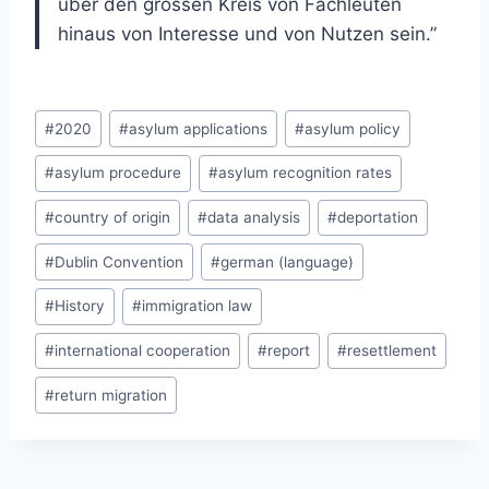
über den grossen Kreis von Fachleuten
hinaus von Interesse und von Nutzen sein.”
Post
#
2020
#
asylum applications
#
asylum policy
Tags:
#
asylum procedure
#
asylum recognition rates
#
country of origin
#
data analysis
#
deportation
#
Dublin Convention
#
german (language)
#
History
#
immigration law
#
international cooperation
#
report
#
resettlement
#
return migration