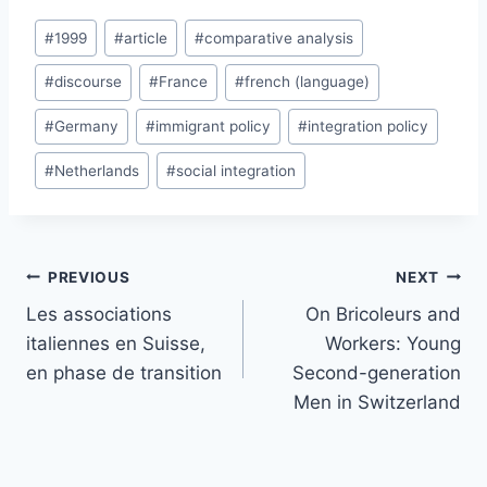
Post
#
1999
#
article
#
comparative analysis
Tags:
#
discourse
#
France
#
french (language)
#
Germany
#
immigrant policy
#
integration policy
#
Netherlands
#
social integration
Post
PREVIOUS
NEXT
navigation
Les associations
On Bricoleurs and
italiennes en Suisse,
Workers: Young
en phase de transition
Second-generation
Men in Switzerland