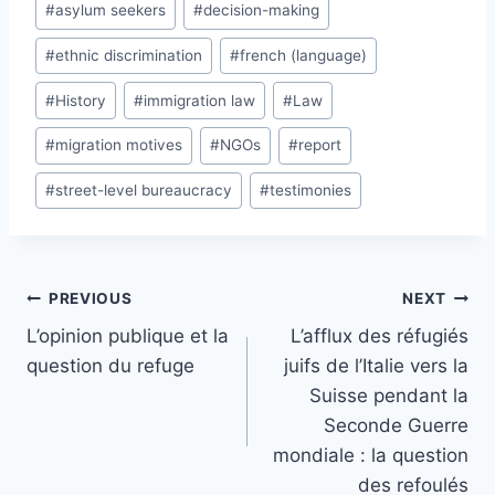
#
asylum seekers
#
decision-making
#
ethnic discrimination
#
french (language)
#
History
#
immigration law
#
Law
#
migration motives
#
NGOs
#
report
#
street-level bureaucracy
#
testimonies
Post
PREVIOUS
NEXT
navigation
L’opinion publique et la
L’afflux des réfugiés
question du refuge
juifs de l’Italie vers la
Suisse pendant la
Seconde Guerre
mondiale : la question
des refoulés