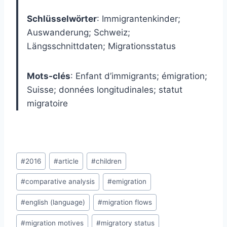
Schlüsselwörter
:
Immigrantenkinder;
Auswanderung; Schweiz;
Längsschnittdaten; Migrationsstatus
Mots-clés
:
Enfant d’immigrants; émigration;
Suisse; données longitudinales; statut
migratoire
Post
#
2016
#
article
#
children
Tags:
#
comparative analysis
#
emigration
#
english (language)
#
migration flows
#
migration motives
#
migratory status