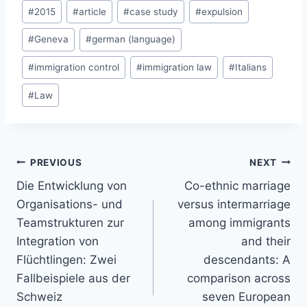
Post
#
2015
#
article
#
case study
#
expulsion
Tags:
#
Geneva
#
german (language)
#
immigration control
#
immigration law
#
Italians
#
Law
Post
PREVIOUS
NEXT
navigation
Die Entwicklung von
Co-ethnic marriage
Organisations- und
versus intermarriage
Teamstrukturen zur
among immigrants
Integration von
and their
Flüchtlingen: Zwei
descendants: A
Fallbeispiele aus der
comparison across
Schweiz
seven European