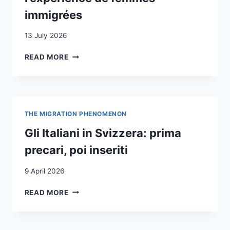
immigrées
13 July 2026
CONCILIER
READ MORE
TRAVAIL
ET
GROSSESSE
DANS
DES
THE MIGRATION PHENOMENON
EMPLOIS
NON
Gli Italiani in Svizzera: prima
QUALIFIÉS:
precari, poi inseriti
L’EXPÉRIENCE
DE
9 April 2026
FEMMES
IMMIGRÉES
GLI
READ MORE
ITALIANI
IN
SVIZZERA: