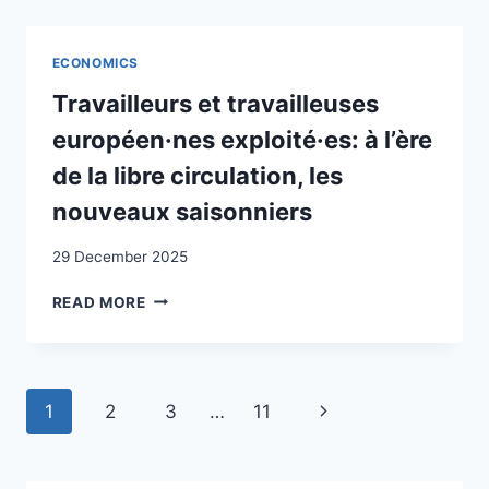
CHAMPS
D’ACTIVITÉ,
ACTEURS
ECONOMICS
ET
DOMAINES
Travailleurs et travailleuses
À
européen·nes exploité·es: à l’ère
DÉVELOPPER
DANS
de la libre circulation, les
L’OPTIQUE
nouveaux saisonniers
DE
L’AMÉLIORATION
29 December 2025
DU
STATUT
TRAVAILLEURS
READ MORE
DES
ET
ÉTRANGERS
TRAVAILLEUSES
DANS
EUROPÉEN·NES
LE
EXPLOITÉ·ES:
MARCHÉ
Page
Next
1
2
3
…
11
À
SUISSE
L’ÈRE
navigation
DU
Page
DE
TRAVAIL
LA
/