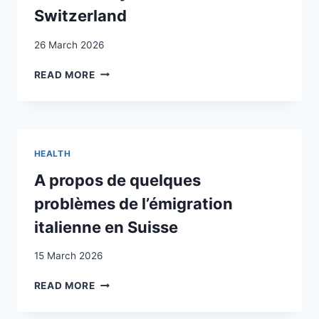
RECEPTION
Switzerland
CONTEXTS
ON
26 March 2026
BUREAUCRATIC
DISCRIMINATION
FOREIGN
READ MORE
LABOUR,
GROWTH
AND
PRODUCTIVITY:
THE
HEALTH
CASE
OF
A propos de quelques
SWITZERLAND
problèmes de l’émigration
italienne en Suisse
15 March 2026
A
READ MORE
PROPOS
DE