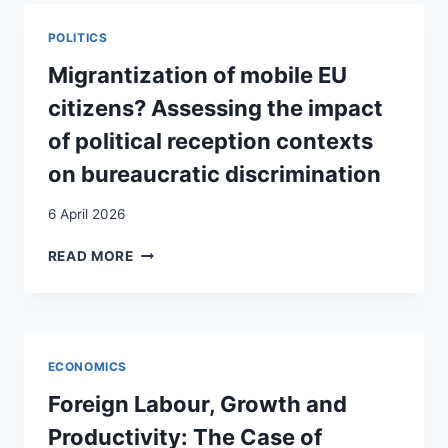
PRIMA
PRECARI,
POLITICS
POI
INSERITI
Migrantization of mobile EU
citizens? Assessing the impact
of political reception contexts
on bureaucratic discrimination
6 April 2026
MIGRANTIZATION
READ MORE
OF
MOBILE
EU
CITIZENS?
ASSESSING
ECONOMICS
THE
IMPACT
Foreign Labour, Growth and
OF
Productivity: The Case of
POLITICAL