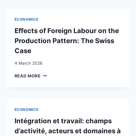
QUELQUES
PROBLÈMES
DE
ECONOMICS
L’ÉMIGRATION
ITALIENNE
Effects of Foreign Labour on the
EN
Production Pattern: The Swiss
SUISSE
Case
4 March 2026
EFFECTS
READ MORE
OF
FOREIGN
LABOUR
ON
THE
ECONOMICS
PRODUCTION
PATTERN:
Intégration et travail: champs
THE
d’activité, acteurs et domaines à
SWISS