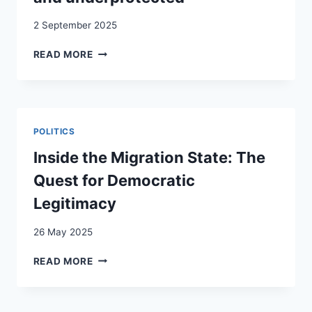
2 September 2025
PROFILING
READ MORE
UND
RASSISMUS
IM
KONTEXT
SEXARBEIT:
POLITICS
“OVERPOLICED
AND
Inside the Migration State: The
UNDERPROTECTED”
Quest for Democratic
Legitimacy
26 May 2025
INSIDE
READ MORE
THE
MIGRATION
STATE: