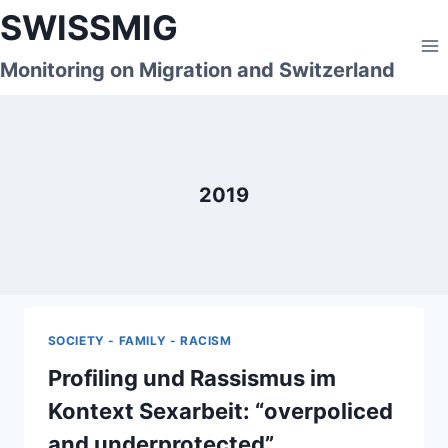
Skip
SWISSMIG
to
content
Monitoring on Migration and Switzerland
2019
SOCIETY - FAMILY - RACISM
Profiling und Rassismus im
Kontext Sexarbeit: “overpoliced
and underprotected”