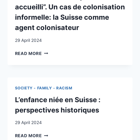
OF
accueilli”. Un cas de colonisation
HOME
informelle: la Suisse comme
CARE
AGENCIES
agent colonisateur
IN
SWITZERLAND
29 April 2024
“VOUS
READ MORE
ÊTES
PROFONDÉMENT
ATTACHÉS
À
LA
SOCIETY - FAMILY - RACISM
TERRE
QUI
L’enfance niée en Suisse :
VOUS
perspectives historiques
A
ACCUEILLI”.
29 April 2024
UN
CAS
L’ENFANCE
READ MORE
DE