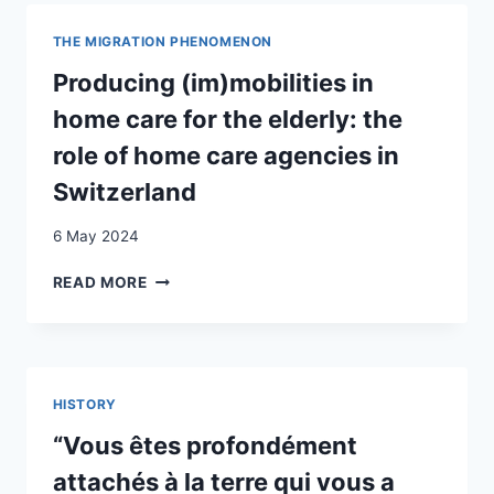
THE
QUEST
THE MIGRATION PHENOMENON
FOR
DEMOCRATIC
Producing (im)mobilities in
LEGITIMACY
home care for the elderly: the
role of home care agencies in
Switzerland
6 May 2024
PRODUCING
READ MORE
(IM)MOBILITIES
IN
HOME
CARE
FOR
HISTORY
THE
ELDERLY:
“Vous êtes profondément
THE
attachés à la terre qui vous a
ROLE