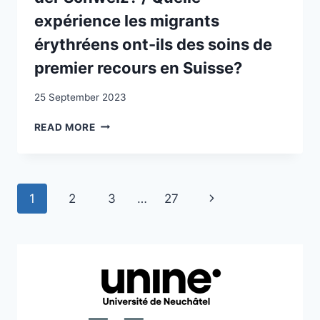
D’ASILE
expérience les migrants
ARRIVÉ-
E-
érythréens ont-ils des soins de
S
premier recours en Suisse?
DANS
LE
CANTON
25 September 2023
DE
WIE
NEUCHÂTEL
READ MORE
ERLEBEN
AVEC
MIGRANT/-
UN
INNEN
OU
AUS
DEUX
Page
Next
1
2
3
…
27
ERITREA
PARENTS
DIE
navigation
:
Page
GRUNDVERSORGUNG
AVEC
IN
COCRÉATION
DER
D’UN
SCHWEIZ?
LIVRE
/
QUELLE
EXPÉRIENCE