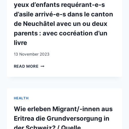
yeux d’enfants requérant-e-s
d’asile arrivé-e-s dans le canton
de Neuchâtel avec un ou deux
parents : avec cocréation d’un
livre
13 November 2023
LE
READ MORE
PREMIER
ACCUEIL
À
TRAVERS
LES
HEALTH
YEUX
D’ENFANTS
Wie erleben Migrant/-innen aus
REQUÉRANT-
Eritrea die Grundversorgung in
E-
S
der Schweiz? / Quelle