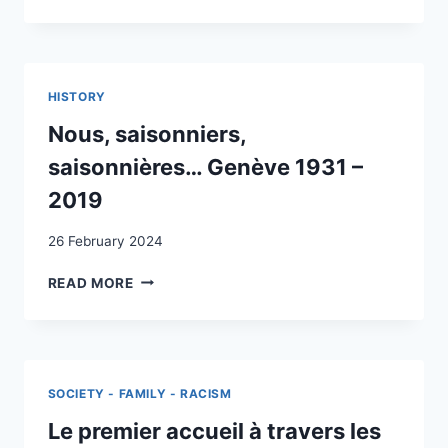
NIÉE
COLONISATION
EN
INFORMELLE:
SUISSE
LA
:
SUISSE
PERSPECTIVES
COMME
HISTORY
HISTORIQUES
AGENT
Nous, saisonniers,
COLONISATEUR
saisonnières… Genève 1931 –
2019
26 February 2024
NOUS,
READ MORE
SAISONNIERS,
SAISONNIÈRES…
GENÈVE
1931
–
SOCIETY - FAMILY - RACISM
2019
Le premier accueil à travers les