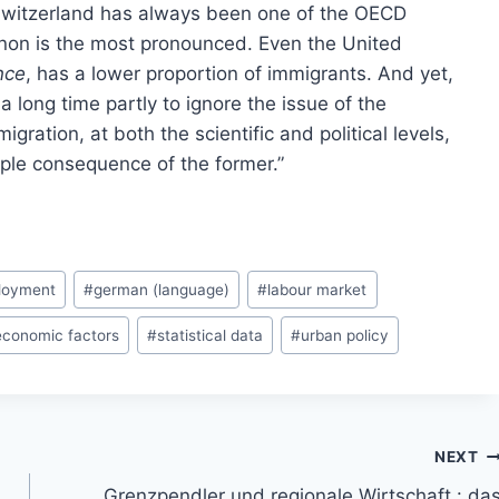
 Switzerland has always been one of the OECD
non is the most pronounced. Even the United
nce
, has a lower proportion of immigrants. And yet,
a long time partly to ignore the issue of the
ration, at both the scientific and political levels,
mple consequence of the former.”
loyment
#
german (language)
#
labour market
economic factors
#
statistical data
#
urban policy
NEXT
Grenzpendler und regionale Wirtschaft : da