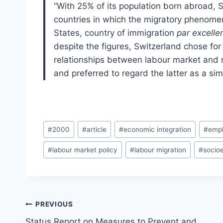
“With 25% of its population born abroad,
countries in which the migratory phenome
States, country of immigration
par excelle
despite the figures, Switzerland chose for 
relationships between labour market and mig
and preferred to regard the latter as a si
Post
#
2000
#
article
#
economic integration
#
emp
Tags:
#
labour market policy
#
labour migration
#
socio
Post
PREVIOUS
navigation
Status Report on Measures to Prevent and