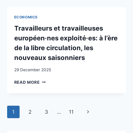
CHAMPS
D’ACTIVITÉ,
ACTEURS
ECONOMICS
ET
DOMAINES
Travailleurs et travailleuses
À
européen·nes exploité·es: à l’ère
DÉVELOPPER
DANS
de la libre circulation, les
L’OPTIQUE
nouveaux saisonniers
DE
L’AMÉLIORATION
29 December 2025
DU
STATUT
TRAVAILLEURS
READ MORE
DES
ET
ÉTRANGERS
TRAVAILLEUSES
DANS
EUROPÉEN·NES
LE
EXPLOITÉ·ES:
MARCHÉ
Page
Next
1
2
3
…
11
À
SUISSE
L’ÈRE
navigation
DU
Page
DE
TRAVAIL
LA
/