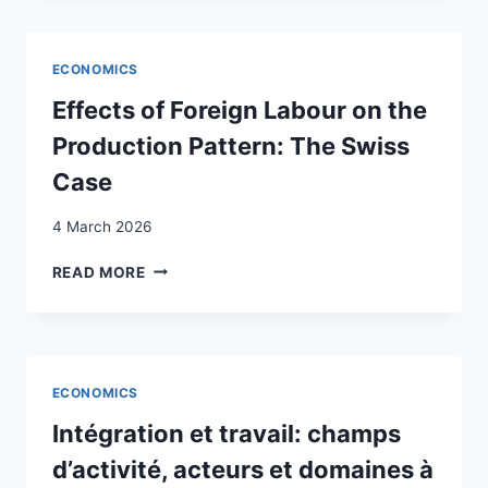
QUELQUES
PROBLÈMES
DE
ECONOMICS
L’ÉMIGRATION
ITALIENNE
Effects of Foreign Labour on the
EN
Production Pattern: The Swiss
SUISSE
Case
4 March 2026
EFFECTS
READ MORE
OF
FOREIGN
LABOUR
ON
THE
ECONOMICS
PRODUCTION
PATTERN:
Intégration et travail: champs
THE
d’activité, acteurs et domaines à
SWISS