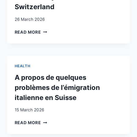
RECEPTION
Switzerland
CONTEXTS
ON
26 March 2026
BUREAUCRATIC
DISCRIMINATION
FOREIGN
READ MORE
LABOUR,
GROWTH
AND
PRODUCTIVITY:
THE
HEALTH
CASE
OF
A propos de quelques
SWITZERLAND
problèmes de l’émigration
italienne en Suisse
15 March 2026
A
READ MORE
PROPOS
DE