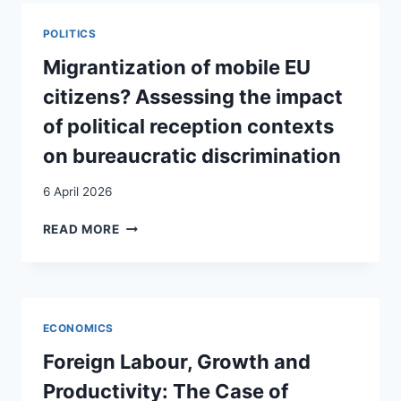
PRIMA
PRECARI,
POLITICS
POI
INSERITI
Migrantization of mobile EU
citizens? Assessing the impact
of political reception contexts
on bureaucratic discrimination
6 April 2026
MIGRANTIZATION
READ MORE
OF
MOBILE
EU
CITIZENS?
ASSESSING
ECONOMICS
THE
IMPACT
Foreign Labour, Growth and
OF
Productivity: The Case of
POLITICAL