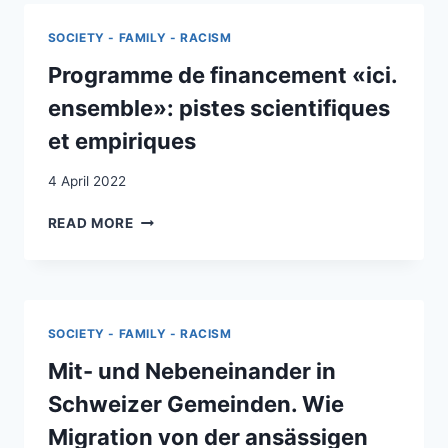
:
UN
SOCIETY - FAMILY - RACISM
ÉTAT
DES
Programme de financement «ici.
LIEUX
ensemble»: pistes scientifiques
DE
LA
et empiriques
RECHERCHE
ET
4 April 2022
DE
SES
PROGRAMME
READ MORE
RÉSULTATS
DE
FINANCEMENT
«ICI.
ENSEMBLE»:
PISTES
SOCIETY - FAMILY - RACISM
SCIENTIFIQUES
ET
Mit- und Nebeneinander in
EMPIRIQUES
Schweizer Gemeinden. Wie
Migration von der ansässigen