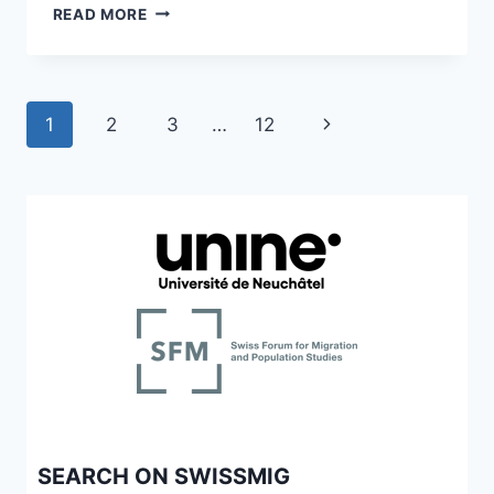
PRÄVENTION
READ MORE
IRREGULÄRER
MIGRATION
Page
Next
1
2
3
…
12
navigation
Page
SEARCH ON SWISSMIG