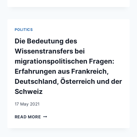
EN
SANTÉ
RELATIVE
AU
COVID-
POLITICS
19
:
Die Bedeutung des
FOCUS
Wissenstransfers bei
SUR
LA
migrationspolitischen Fragen:
POPULATION
Erfahrungen aus Frankreich,
MIGRANTE
Deutschland, Österreich und der
Schweiz
17 May 2021
DIE
READ MORE
BEDEUTUNG
DES
WISSENSTRANSFERS