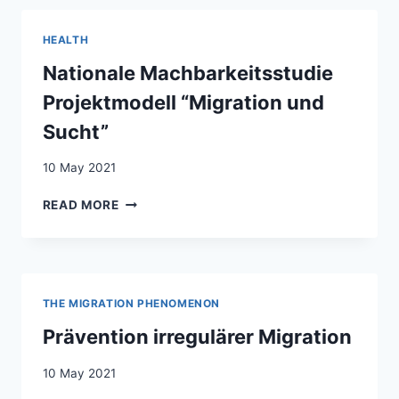
BEI
MIGRATIONSPOLITISCHEN
HEALTH
FRAGEN:
ERFAHRUNGEN
Nationale Machbarkeitsstudie
AUS
Projektmodell “Migration und
FRANKREICH,
DEUTSCHLAND,
Sucht”
ÖSTERREICH
UND
10 May 2021
DER
SCHWEIZ
NATIONALE
READ MORE
MACHBARKEITSSTUDIE
PROJEKTMODELL
“MIGRATION
UND
SUCHT”
THE MIGRATION PHENOMENON
Prävention irregulärer Migration
10 May 2021