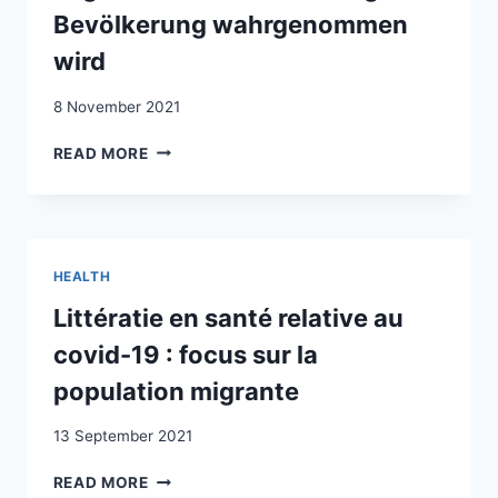
Bevölkerung wahrgenommen
wird
8 November 2021
MIT-
READ MORE
UND
NEBENEINANDER
IN
SCHWEIZER
GEMEINDEN.
HEALTH
WIE
MIGRATION
Littératie en santé relative au
VON
covid-19 : focus sur la
DER
ANSÄSSIGEN
population migrante
BEVÖLKERUNG
WAHRGENOMMEN
13 September 2021
WIRD
LITTÉRATIE
READ MORE