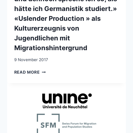
hätte ich Germanistik studiert.»
«Uslender Production » als
Kulturerzeugnis von
Jugendlichen mit
Migrationshintergrund
9 November 2017
«MIR
READ MORE
SAGT
MAN,
ICH
SEI
DISKRIMINIERT,
NICHT
INTEGRIERT;
UND
DENNOCH