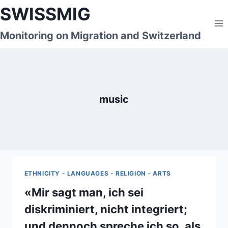
Skip
SWISSMIG
to
content
Monitoring on Migration and Switzerland
music
ETHNICITY - LANGUAGES - RELIGION - ARTS
«Mir sagt man, ich sei
diskriminiert, nicht integriert;
und dennoch spreche ich so, als