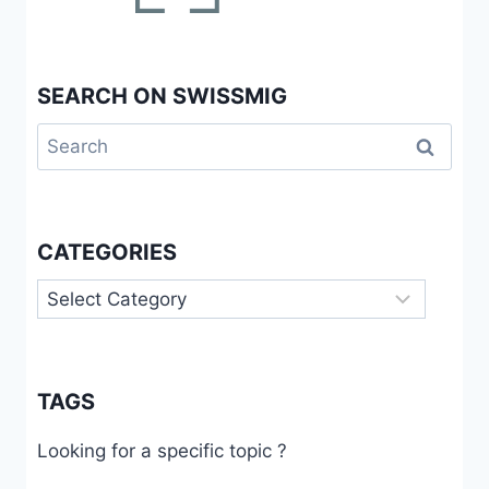
SPRECHE
ICH
SO,
ALS
SEARCH ON SWISSMIG
HÄTTE
ICH
Search
GERMANISTIK
STUDIERT.»
for:
«USLENDER
PRODUCTION
»
CATEGORIES
ALS
KULTURERZEUGNIS
Categories
VON
JUGENDLICHEN
MIT
MIGRATIONSHINTERGRUND
TAGS
Looking for a specific topic ?