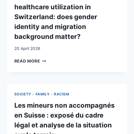
ÂGÉES
CATEGORIZATIONS
healthcare utilization in
LATINO-
AND
AMÉRICAINES
Switzerland: does gender
EXPERIENCES
ET
OF
identity and migration
AFRICAINES
“UNACCOMPANIED
SANS-
MINORS”
background matter?
PAPIERS
UPON
EN
REACHING
20 April 2026
SUISSE
ADULTHOOD:
DETERMINANTS
ISSUES
READ MORE
OF
AND
MALE
AMBIVALENCES
HEALTHCARE
AROUND
UTILIZATION
THE
IN
“UAM”
SOCIETY - FAMILY - RACISM
SWITZERLAND:
CATEGORY
DOES
Les mineurs non accompagnés
IN
GENDER
GENEVA (SWITZERLAND)
en Suisse : exposé du cadre
IDENTITY
AND
légal et analyse de la situation
MIGRATION