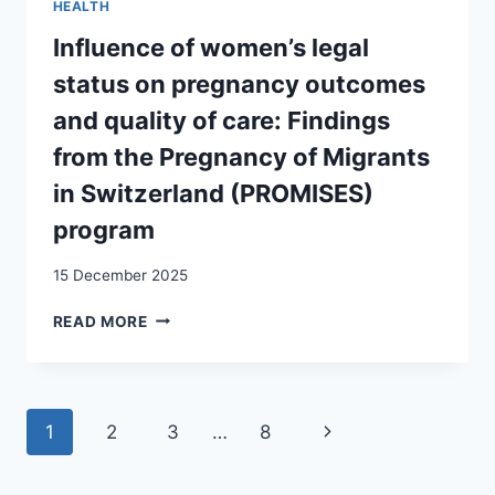
HEALTH
MARCHÉ
ET
SUISSE
ADMISES
Influence of women’s legal
DU
PROVISOIRES
status on pregnancy outcomes
TRAVAIL
EN
/
SUISSE
and quality of care: Findings
INTEGRATION
from the Pregnancy of Migrants
UND
ARBEIT
in Switzerland (PROMISES)
:
HANDLUNGSFELDER,
program
AKTEURE
UND
15 December 2025
ANSATZPUNKTE
INFLUENCE
ZUR
READ MORE
OF
BESSERSTELLUNG
WOMEN’S
VON
LEGAL
AUSLÄNDERINNEN
STATUS
UND
Page
Next
1
2
3
…
8
ON
AUSLÄNDERN
PREGNANCY
AUF
navigation
Page
OUTCOMES
DEM