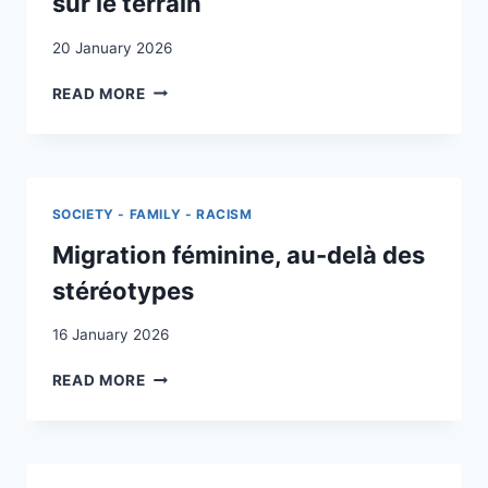
sur le terrain
BACKGROUND
MATTER?
20 January 2026
LES
READ MORE
MINEURS
NON
ACCOMPAGNÉS
EN
SUISSE
SOCIETY - FAMILY - RACISM
:
EXPOSÉ
Migration féminine, au-delà des
DU
stéréotypes
CADRE
LÉGAL
16 January 2026
ET
ANALYSE
MIGRATION
READ MORE
DE
FÉMININE,
LA
AU-
SITUATION
DELÀ
SUR
DES
LE