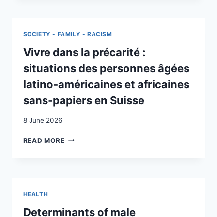
EXPÉRIENCES
DE
« MINEURS
SOCIETY - FAMILY - RACISM
NON
ACCOMPAGNÉS »
Vivre dans la précarité :
À
situations des personnes âgées
LA
MAJORITÉ
latino-américaines et africaines
:
sans-papiers en Suisse
ENJEUX
ET
8 June 2026
AMBIVALENCES
AUTOUR
VIVRE
READ MORE
DE
DANS
LA
LA
CATÉGORIE
PRÉCARITÉ
« MNA »
:
À
SITUATIONS
GENÈVE (SUISSE)
HEALTH
DES
/
PERSONNES
Determinants of male
MIGRATION