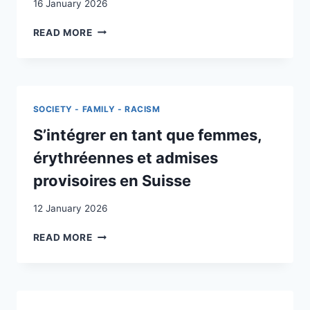
16 January 2026
INTÉGRATION
READ MORE
ET
TRAVAIL:
CHAMPS
D’ACTIVITÉ,
ACTEURS
SOCIETY - FAMILY - RACISM
ET
DOMAINES
S’intégrer en tant que femmes,
À
érythréennes et admises
DÉVELOPPER
DANS
provisoires en Suisse
L’OPTIQUE
DE
12 January 2026
L’AMÉLIORATION
DU
S’INTÉGRER
READ MORE
STATUT
EN
DES
TANT
ÉTRANGERS
QUE
DANS
FEMMES,
LE
ÉRYTHRÉENNES