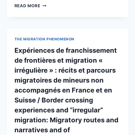
ROUTES
READ MORE
CANADA
INTO
DESTITUTION:
VULNERABILITIES
AND
RESOURCES
THE MIGRATION PHENOMENON
OF
CENTRAL
Expériences de franchissement
AND
de frontières et migration «
EASTERN
EUROPEAN
irrégulière » : récits et parcours
MIGRANTS
migratoires de mineurs non
IN
SWITZERLAND
accompagnés en France et en
Suisse / Border crossing
experiences and “irregular”
migration: Migratory routes and
narratives and of