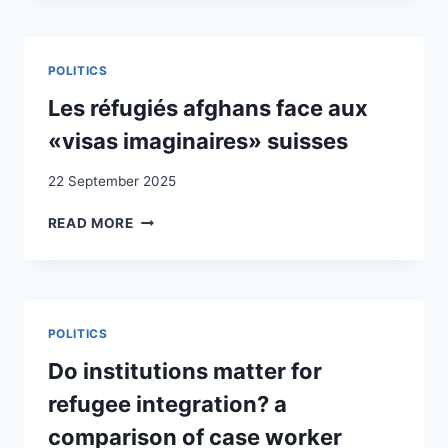
POLITIQUES?
QUE
FEMMES,
ÉRYTHRÉENNES
POLITICS
ET
ADMISES
Les réfugiés afghans face aux
PROVISOIRES
«visas imaginaires» suisses
EN
SUISSE
22 September 2025
LES
READ MORE
RÉFUGIÉS
AFGHANS
FACE
AUX
«VISAS
POLITICS
IMAGINAIRES»
SUISSES
Do institutions matter for
refugee integration? a
comparison of case worker