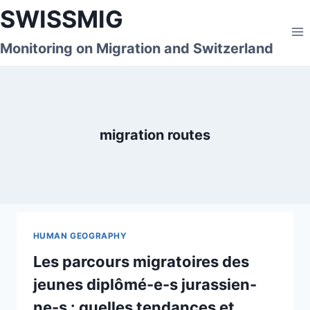
Skip
SWISSMIG
to
content
Monitoring on Migration and Switzerland
migration routes
HUMAN GEOGRAPHY
Les parcours migratoires des
jeunes diplômé-e-s jurassien-
ne-s : quelles tendances et