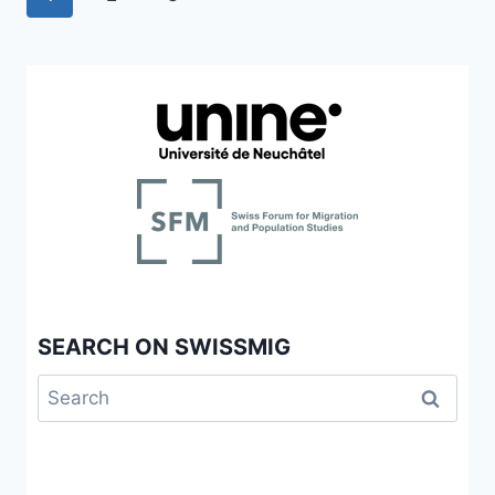
UNACCOMPANIED
D’AFRIQUE
navigation
MINORS
Page
OCCIDENTALE
IN
VERS
FRANCE
LA
AND
SUISSE
SWITZERLAND
SEARCH ON SWISSMIG
Search
for: