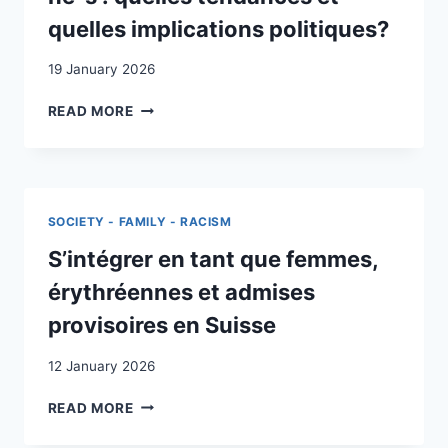
quelles implications politiques?
19 January 2026
LES
READ MORE
PARCOURS
MIGRATOIRES
DES
JEUNES
DIPLÔMÉ-
SOCIETY - FAMILY - RACISM
E-
S
S’intégrer en tant que femmes,
JURASSIEN-
érythréennes et admises
NE-
S
provisoires en Suisse
:
QUELLES
12 January 2026
TENDANCES
ET
S’INTÉGRER
READ MORE
QUELLES
EN
IMPLICATIONS
TANT