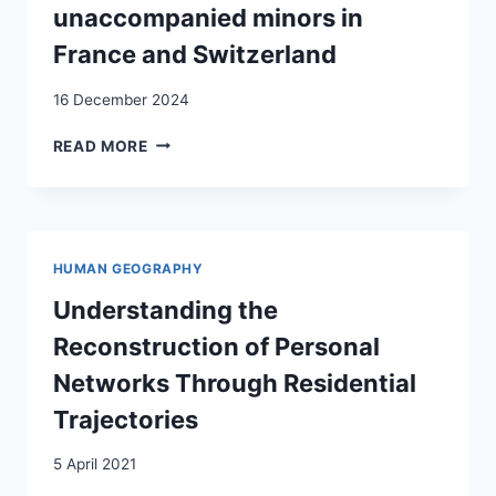
unaccompanied minors in
France and Switzerland
16 December 2024
EXPÉRIENCES
READ MORE
DE
FRANCHISSEMENT
DE
FRONTIÈRES
ET
HUMAN GEOGRAPHY
MIGRATION
«
Understanding the
IRRÉGULIÈRE
Reconstruction of Personal
»
:
Networks Through Residential
RÉCITS
Trajectories
ET
PARCOURS
5 April 2021
MIGRATOIRES
DE