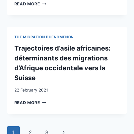
UNDERSTANDING
READ MORE
MINEURS
THE
NON
RECONSTRUCTION
ACCOMPAGNÉS
OF
EN
PERSONAL
FRANCE
NETWORKS
ET
THE MIGRATION PHENOMENON
THROUGH
EN
RESIDENTIAL
Trajectoires d’asile africaines:
SUISSE
TRAJECTORIES
/
déterminants des migrations
BORDER
d’Afrique occidentale vers la
CROSSING
EXPERIENCES
Suisse
AND
“IRREGULAR”
22 February 2021
MIGRATION:
MIGRATORY
TRAJECTOIRES
READ MORE
ROUTES
D’ASILE
AND
AFRICAINES:
NARRATIVES
DÉTERMINANTS
AND
DES
Page
OF
Next
1
2
3
MIGRATIONS