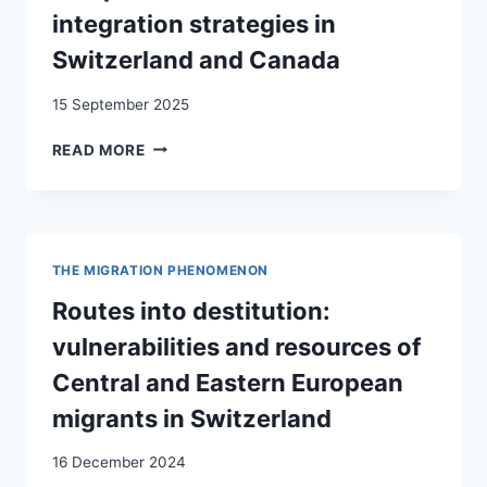
integration strategies in
Switzerland and Canada
15 September 2025
DO
READ MORE
INSTITUTIONS
MATTER
FOR
REFUGEE
INTEGRATION?
THE MIGRATION PHENOMENON
A
COMPARISON
Routes into destitution:
OF
vulnerabilities and resources of
CASE
WORKER
Central and Eastern European
INTEGRATION
migrants in Switzerland
STRATEGIES
IN
16 December 2024
SWITZERLAND
AND