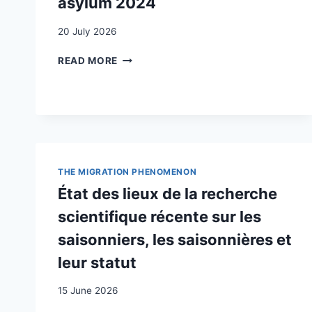
asylum 2024
20 July 2026
BEYOND
READ MORE
THE
DUBLIN
REGULATION:
THE
EU
PACT
ON
THE MIGRATION PHENOMENON
MIGRATION
AND
État des lieux de la recherche
ASYLUM
scientifique récente sur les
2024
saisonniers, les saisonnières et
leur statut
15 June 2026