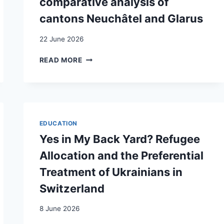
comparative analysis of
cantons Neuchâtel and Glarus
22 June 2026
REGIONAL
READ MORE
RESPONSES
TO
EMIGRATION:
HISTORICAL
COMPARATIVE
ANALYSIS
EDUCATION
OF
Yes in My Back Yard? Refugee
CANTONS
NEUCHÂTEL
Allocation and the Preferential
AND
Treatment of Ukrainians in
GLARUS
Switzerland
8 June 2026