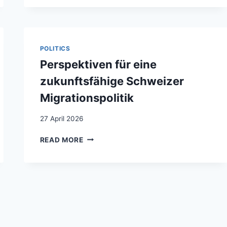
LE
BAS » :
UNE
HISTOIRE
POLITICS
DU
STATUT
Perspektiven für eine
DE
zukunftsfähige Schweizer
SAISONNIER·ÈRE
EN
Migrationspolitik
SUISSE
SOUS
27 April 2026
L’ANGLE
DES
PERSPEKTIVEN
READ MORE
RÉSISTANCES
FÜR
INFRAPOLITIQUES
EINE
ZUKUNFTSFÄHIGE
SCHWEIZER
MIGRATIONSPOLITIK