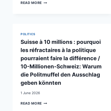
ÉTAT
READ MORE
DES
LIEUX
DE
LA
RECHERCHE
SCIENTIFIQUE
POLITICS
RÉCENTE
Suisse à 10 millions : pourquoi
SUR
LES
les réfractaires à la politique
SAISONNIERS,
pourraient faire la différence /
LES
SAISONNIÈRES
10-Millionen-Schweiz: Warum
ET
die Politmuffel den Ausschlag
LEUR
STATUT
geben könnten
1 June 2026
SUISSE
READ MORE
À