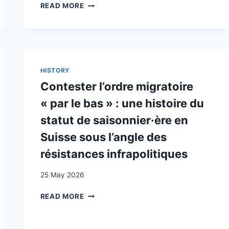
YES
READ MORE
IN
MY
BACK
YARD?
REFUGEE
ALLOCATION
HISTORY
AND
Contester l’ordre migratoire
THE
PREFERENTIAL
« par le bas » : une histoire du
TREATMENT
statut de saisonnier·ère en
OF
UKRAINIANS
Suisse sous l’angle des
IN
résistances infrapolitiques
SWITZERLAND
25 May 2026
CONTESTER
READ MORE
L’ORDRE
MIGRATOIRE
« PAR