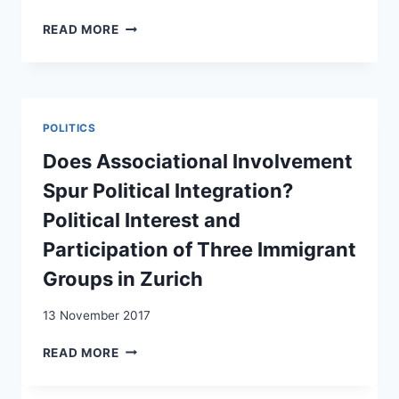
NUTZUNG
RACIALIZATION
READ MORE
NEUER
IN
MEDIEN
SWITZERLAND:
DURCH
EXPERIENCES
PERSONEN
OF
MIT
CHILDREN
ALEVITISCHEM,
POLITICS
OF
ASSYRISCHEM,
REFUGEES
Does Associational Involvement
KURDISCHEM
FROM
UND
Spur Political Integration?
KURDISH,
TÜRKISCHEM
TAMIL
Political Interest and
HINTERGRUND
AND
IN
Participation of Three Immigrant
VIETNAMESE
DER
BACKGROUNDS
SCHWEIZ
Groups in Zurich
13 November 2017
DOES
READ MORE
ASSOCIATIONAL
INVOLVEMENT