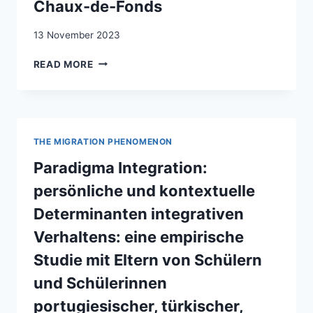
Chaux-de-Fonds
OF
SOCIO-
13 November 2023
POLITICAL
DYNAMICS
UN
READ MORE
LIEU
MATÉRIEL
COMME
RESSOURCE
DANS
THE MIGRATION PHENOMENON
LA
TRAJECTOIRE
Paradigma Integration:
DE
persönliche und kontextuelle
VIE
DE
Determinanten integrativen
MIGRANTS
Verhaltens: eine empirische
KURDES
:
Studie mit Eltern von Schülern
LE
und Schülerinnen
CAS
D’UNE
portugiesischer, türkischer,
ASSOCIATION