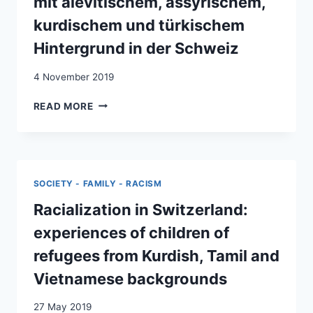
mit alevitischem, assyrischem,
UND
SCHÜLERINNEN
kurdischem und türkischem
PORTUGIESISCHER,
TÜRKISCHER,
Hintergrund in der Schweiz
KURDISCHER
UND
4 November 2019
TAMILISCHER
NEUE
HERKUNFT
READ MORE
MEDIEN
IN
–
DER
ETHNISCHE
STADT
UND
ZÜRICH
ETHNO-
SOCIETY - FAMILY - RACISM
RELIGIÖSE
MINDERHEITEN
Racialization in Switzerland:
IM
experiences of children of
MIGRATIONSKONTEXT
:
refugees from Kurdish, Tamil and
EINE
Vietnamese backgrounds
EMPIRISCHE
STUDIE
27 May 2019
ZUR