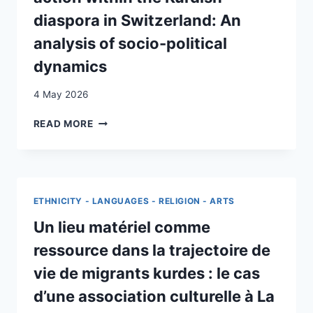
diaspora in Switzerland: An
analysis of socio-political
dynamics
4 May 2026
THE
READ MORE
INTERGENERATIONAL
TRANSMISSION
OF
COLLECTIVE
ACTION
ETHNICITY - LANGUAGES - RELIGION - ARTS
WITHIN
THE
Un lieu matériel comme
KURDISH
ressource dans la trajectoire de
DIASPORA
IN
vie de migrants kurdes : le cas
SWITZERLAND:
d’une association culturelle à La
AN
ANALYSIS