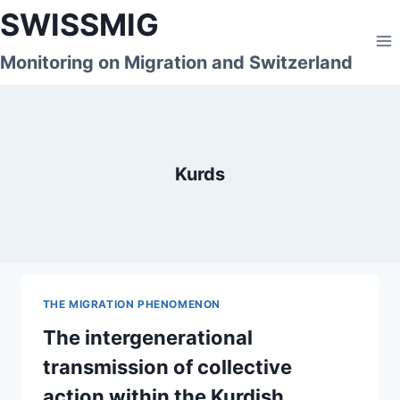
Skip
SWISSMIG
to
content
Monitoring on Migration and Switzerland
Kurds
THE MIGRATION PHENOMENON
The intergenerational
transmission of collective
action within the Kurdish