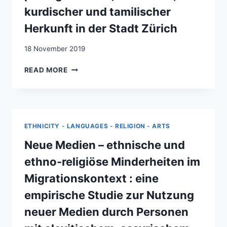
CULTURELLE
kurdischer und tamilischer
À
Herkunft in der Stadt Zürich
LA
CHAUX-
18 November 2019
DE-
FONDS
PARADIGMA
READ MORE
INTEGRATION:
PERSÖNLICHE
UND
KONTEXTUELLE
DETERMINANTEN
ETHNICITY - LANGUAGES - RELIGION - ARTS
INTEGRATIVEN
VERHALTENS:
Neue Medien – ethnische und
EINE
ethno-religiöse Minderheiten im
EMPIRISCHE
STUDIE
Migrationskontext : eine
MIT
empirische Studie zur Nutzung
ELTERN
VON
neuer Medien durch Personen
SCHÜLERN