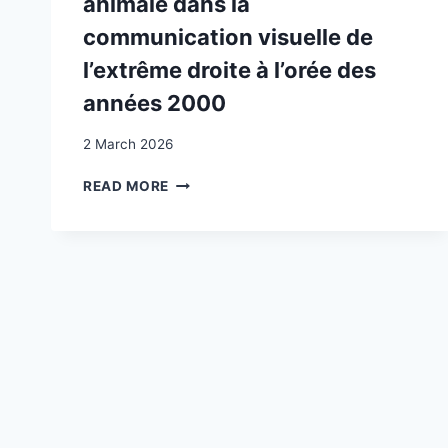
animale dans la
communication visuelle de
l’extrême droite à l’orée des
années 2000
2 March 2026
LE
READ MORE
MANÈGE
DES
BÊTES
:
CIRCULATION
DE
LA
MÉTAPHORE
ANIMALE
DANS
LA
COMMUNICATION