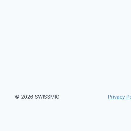
VISUELLE
DE
L’EXTRÊME
DROITE
À
L’ORÉE
DES
ANNÉES
2000
© 2026 SWISSMIG
Privacy Po