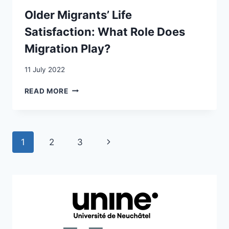
LE
CANTON
Older Migrants’ Life
DE
Satisfaction: What Role Does
VAUD
AU
Migration Play?
DÉBUT
DU
11 July 2022
XXE
SIÈCLE
OLDER
READ MORE
MIGRANTS’
LIFE
SATISFACTION:
WHAT
Page
Next
1
2
3
ROLE
DOES
navigation
Page
MIGRATION
PLAY?