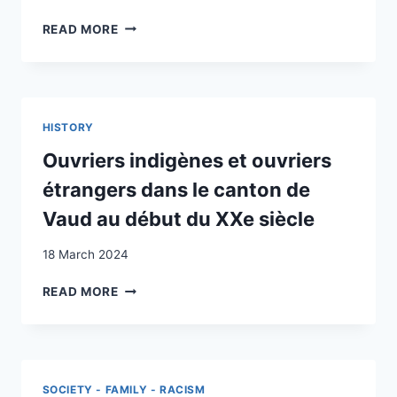
BORDER
ALTERITÄT,
READ MORE
LIBERALIZATION
INTERKULTURALITÄT
UND
MIGRATION:
SOZIOLOGISCHE
REFLEXIONEN
HISTORY
ZUM
THEMA
Ouvriers indigènes et ouvriers
›DEUTSCHE
étrangers dans le canton de
IN
DER
Vaud au début du XXe siècle
SCHWEIZ
18 March 2024
OUVRIERS
READ MORE
INDIGÈNES
ET
OUVRIERS
ÉTRANGERS
DANS
SOCIETY - FAMILY - RACISM