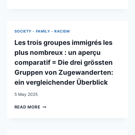
SOCIO-
ÉCONOMIQUES
DE
LA
POPULATION
SOCIETY - FAMILY - RACISM
ALLEMANDE
EN
Les trois groupes immigrés les
SUISSE
plus nombreux : un aperçu
=
SOZIOÖKONOMISCHE
comparatif = Die drei grössten
MERKMALE
Gruppen von Zugewanderten:
DER
DEUTSCHEN
ein vergleichender Überblick
BEVÖLKERUNG
IN
5 May 2025
DER
SCHWEIZ
LES
READ MORE
TROIS
GROUPES
IMMIGRÉS
LES