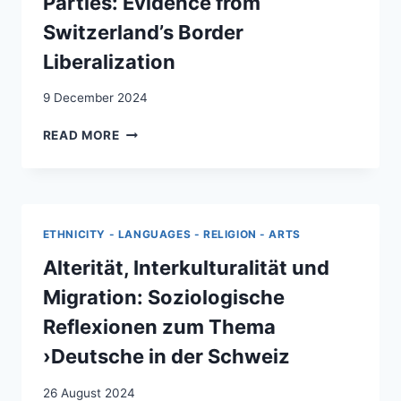
Parties: Evidence from
DER
Switzerland’s Border
SCHWEIZ
IM
Liberalization
21.
JAHRHUNDERT
9 December 2024
THE
READ MORE
FREE
MOVEMENT
OF
PEOPLE
AND
ETHNICITY - LANGUAGES - RELIGION - ARTS
THE
SUCCESS
Alterität, Interkulturalität und
OF
Migration: Soziologische
FAR-
RIGHT
Reflexionen zum Thema
PARTIES:
›Deutsche in der Schweiz
EVIDENCE
FROM
26 August 2024
SWITZERLAND’S