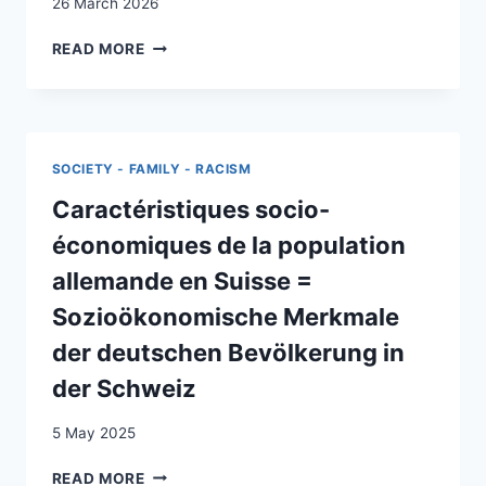
26 March 2026
DIE
READ MORE
HERAUSFORDERUNG
DER
NEUEN
MIGRATION
IN
SOCIETY - FAMILY - RACISM
DIE
SCHWEIZ
Caractéristiques socio-
économiques de la population
allemande en Suisse =
Sozioökonomische Merkmale
der deutschen Bevölkerung in
der Schweiz
5 May 2025
CARACTÉRISTIQUES
READ MORE