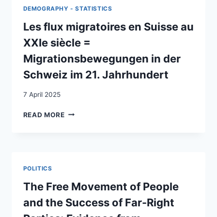
PLUS
DEMOGRAPHY - STATISTICS
NOMBREUX
:
Les flux migratoires en Suisse au
UN
XXIe siècle =
APERÇU
COMPARATIF
Migrationsbewegungen in der
=
Schweiz im 21. Jahrhundert
DIE
DREI
7 April 2025
GRÖSSTEN
GRUPPEN
LES
READ MORE
VON
FLUX
ZUGEWANDERTEN:
MIGRATOIRES
EIN
EN
VERGLEICHENDER
SUISSE
ÜBERBLICK
AU
POLITICS
XXIE
SIÈCLE
The Free Movement of People
=
and the Success of Far-Right
MIGRATIONSBEWEGUNGEN
IN