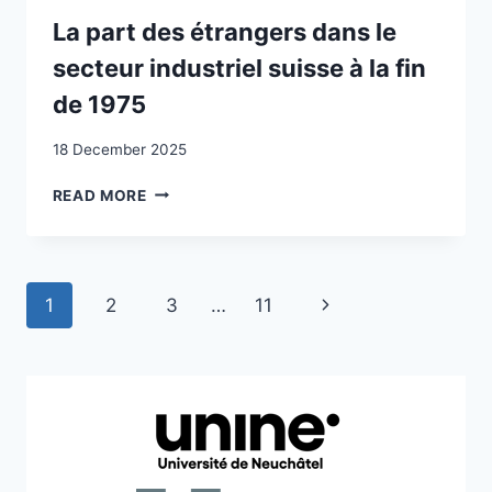
WITH
SUISSE
AN
La part des étrangers dans le
DU
ILLUSTRATION
secteur industriel suisse à la fin
TRAVAIL
FROM
/
THE
de 1975
INTEGRATION
SWISS
UND
CASE
18 December 2025
ARBEIT
:
LA
READ MORE
HANDLUNGSFELDER,
PART
AKTEURE
DES
UND
ÉTRANGERS
ANSATZPUNKTE
DANS
Page
ZUR
Next
1
2
3
…
11
LE
BESSERSTELLUNG
SECTEUR
navigation
Page
VON
INDUSTRIEL
AUSLÄNDERINNEN
SUISSE
UND
À
AUSLÄNDERN
LA
AUF
FIN
DEM
DE
SCHWEIZER
1975