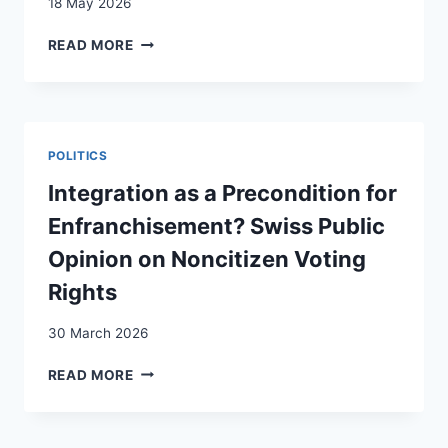
18 May 2026
DIPLÔMÉ·ES
READ MORE
ÉTRANGER·ÈRES
:
PERSPECTIVE
ÉLARGIE
POLITICS
Integration as a Precondition for
Enfranchisement? Swiss Public
Opinion on Noncitizen Voting
Rights
30 March 2026
INTEGRATION
READ MORE
AS
A
PRECONDITION