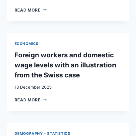
INTÉGRATION
READ MORE
ET
TRAVAIL:
CHAMPS
D’ACTIVITÉ,
ACTEURS
ECONOMICS
ET
DOMAINES
Foreign workers and domestic
À
wage levels with an illustration
DÉVELOPPER
DANS
from the Swiss case
L’OPTIQUE
DE
18 December 2025
L’AMÉLIORATION
DU
FOREIGN
READ MORE
STATUT
WORKERS
DES
AND
ÉTRANGERS
DOMESTIC
DANS
WAGE
LE
LEVELS
DEMOGRAPHY - STATISTICS
MARCHÉ