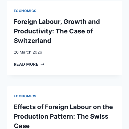
FOR
ENFRANCHISEMENT?
ECONOMICS
SWISS
PUBLIC
Foreign Labour, Growth and
OPINION
Productivity: The Case of
ON
NONCITIZEN
Switzerland
VOTING
RIGHTS
26 March 2026
FOREIGN
READ MORE
LABOUR,
GROWTH
AND
PRODUCTIVITY:
THE
ECONOMICS
CASE
OF
Effects of Foreign Labour on the
SWITZERLAND
Production Pattern: The Swiss
Case