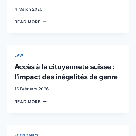
4 March 2026
EFFECTS
READ MORE
OF
FOREIGN
LABOUR
ON
THE
LAW
PRODUCTION
PATTERN:
Accès à la citoyenneté suisse :
THE
l’impact des inégalités de genre
SWISS
CASE
16 February 2026
ACCÈS
READ MORE
À
LA
CITOYENNETÉ
SUISSE
:
ECONOMICS