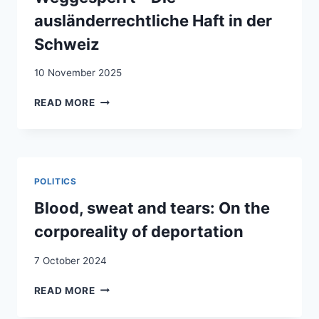
ausländerrechtliche Haft in der
Schweiz
10 November 2025
ENFERMÉ‑E
READ MORE
–
LA
DÉTENTION
DES
ÉTRANGERS
POLITICS
EN
SUISSE
Blood, sweat and tears: On the
/
corporeality of deportation
WEGGESPERRT
–
7 October 2024
DIE
AUSLÄNDERRECHTLICHE
BLOOD,
READ MORE
HAFT
SWEAT
IN
AND