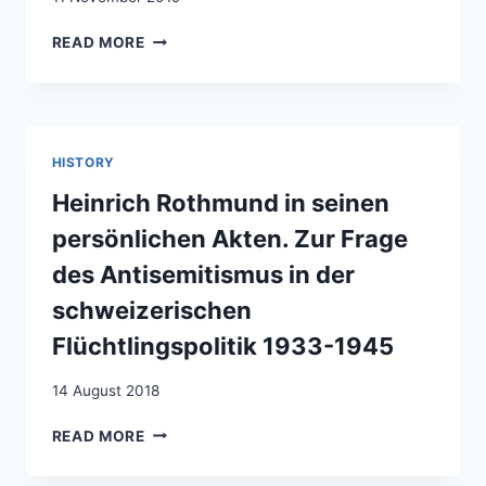
COMPARAISON
READ MORE
N’EST
PAS
RAISON
SANS
ÉPISTÉMOLOGIE.
HISTORY
COMPARER
POUR
Heinrich Rothmund in seinen
MIEUX
persönlichen Akten. Zur Frage
COMPRENDRE
L’EXPULSION
des Antisemitismus in der
DES
schweizerischen
ÉTRANGERS
EN
Flüchtlingspolitik 1933-1945
FRANCE,
EN
14 August 2018
SUISSE
ET
HEINRICH
READ MORE
EN
ROTHMUND
TURQUIE
IN