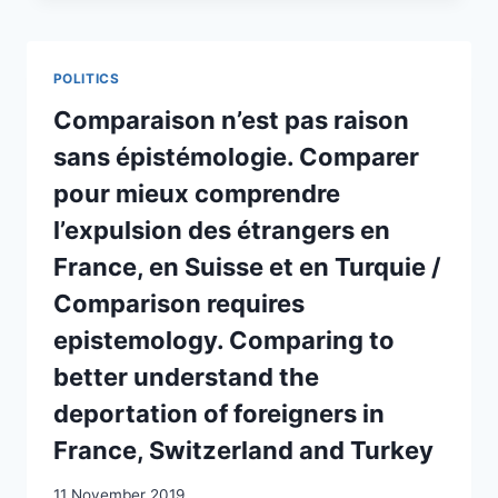
DER
TEARS:
SCHWEIZ
ON
THE
POLITICS
CORPOREALITY
OF
Comparaison n’est pas raison
DEPORTATION
sans épistémologie. Comparer
pour mieux comprendre
l’expulsion des étrangers en
France, en Suisse et en Turquie /
Comparison requires
epistemology. Comparing to
better understand the
deportation of foreigners in
France, Switzerland and Turkey
11 November 2019