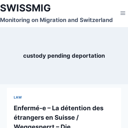
Skip
SWISSMIG
to
content
Monitoring on Migration and Switzerland
custody pending deportation
LAW
Enfermé‑e – La détention des
étrangers en Suisse /
Weggesperrt – Die