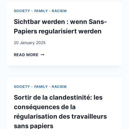
EFFECT
OF
SOCIETY - FAMILY - RACISM
REGULARIZATION
ON
Sichtbar werden : wenn Sans-
UNDOCUMENTED
Papiers regularisiert werden
WORKERS
20 January 2025
SICHTBAR
READ MORE
WERDEN
:
WENN
SANS-
PAPIERS
SOCIETY - FAMILY - RACISM
REGULARISIERT
WERDEN
Sortir de la clandestinité: les
conséquences de la
régularisation des travailleurs
sans papiers