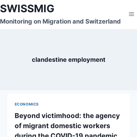
Skip
SWISSMIG
to
content
Monitoring on Migration and Switzerland
clandestine employment
ECONOMICS
Beyond victimhood: the agency
of migrant domestic workers
during the COVID-19 pandemic