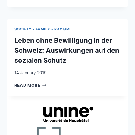
RÉPRESSION
DU
TRAVAIL
CLANDESTIN
À
SOCIETY - FAMILY - RACISM
GENÈVE
:
Leben ohne Bewilligung in der
APPLICATION
Schweiz: Auswirkungen auf den
DES
SANCTIONS
sozialen Schutz
ET
CONSÉQUENCES
14 January 2019
POUR
LES
LEBEN
READ MORE
PERSONNES
OHNE
CONCERNÉES
BEWILLIGUNG
IN
DER
SCHWEIZ:
AUSWIRKUNGEN
AUF
DEN