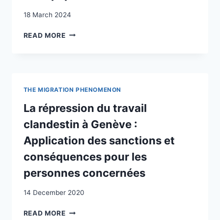
18 March 2024
SORTIR
READ MORE
DE
LA
CLANDESTINITÉ:
LES
CONSÉQUENCES
THE MIGRATION PHENOMENON
DE
LA
La répression du travail
RÉGULARISATION
clandestin à Genève :
DES
TRAVAILLEURS
Application des sanctions et
SANS
conséquences pour les
PAPIERS
personnes concernées
14 December 2020
LA
READ MORE