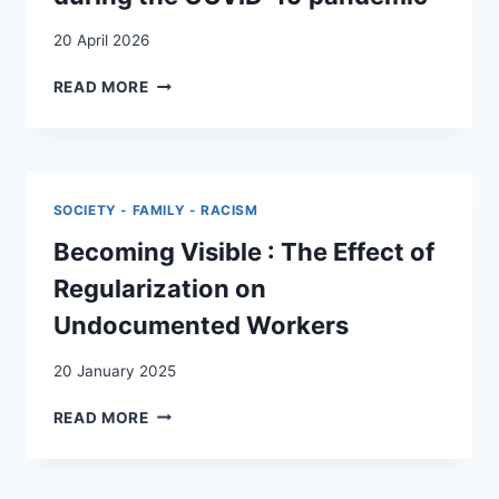
20 April 2026
BEYOND
READ MORE
VICTIMHOOD:
THE
AGENCY
OF
MIGRANT
SOCIETY - FAMILY - RACISM
DOMESTIC
WORKERS
Becoming Visible : The Effect of
DURING
Regularization on
THE
COVID-
Undocumented Workers
19
PANDEMIC
20 January 2025
BECOMING
READ MORE
VISIBLE
:
THE