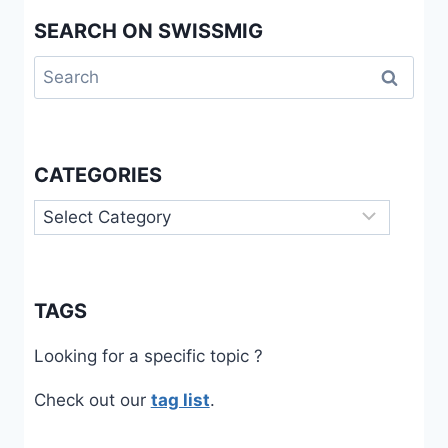
REGARDS
DES
SEARCH ON SWISSMIG
PROFESSIONNELS
Search
DU
MILIEU
for:
SANTÉ/SOCIAL
CATEGORIES
Categories
TAGS
Looking for a specific topic ?
Check out our
tag list
.