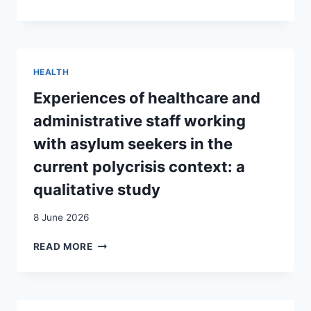
TRAVAIL
ET
GROSSESSE
DANS
DES
HEALTH
EMPLOIS
NON
Experiences of healthcare and
QUALIFIÉS:
administrative staff working
L’EXPÉRIENCE
DE
with asylum seekers in the
FEMMES
current polycrisis context: a
IMMIGRÉES
qualitative study
8 June 2026
EXPERIENCES
READ MORE
OF
HEALTHCARE
AND
ADMINISTRATIVE