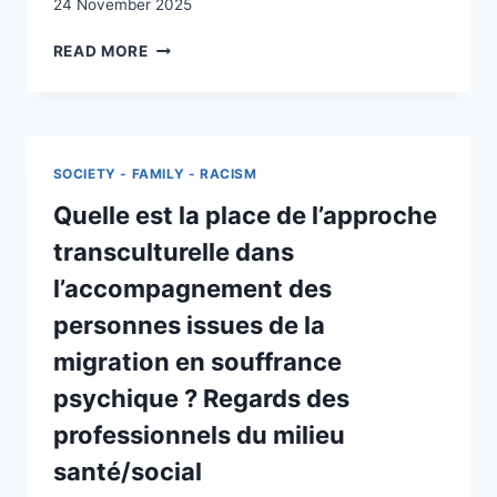
24 November 2025
AU
CAMEROUN
‘THIS
READ MORE
(1920-
BIG
1939)
SHADOW
THAT
WE
NEED
SOCIETY - FAMILY - RACISM
TO
TURN
Quelle est la place de l’approche
INTO
transculturelle dans
LIGHT’
–
l’accompagnement des
HOW
personnes issues de la
LABOUR
INTERMEDIARIES
migration en souffrance
MORALISE
psychique ? Regards des
COMMODIFIED
DOMESTIC
professionnels du milieu
CARE
WORK
santé/social