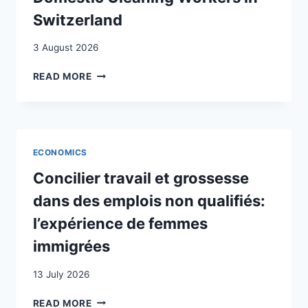
Switzerland
3 August 2026
CAREERS
READ MORE
MARKED
BY
PRECARITY
AND
VULNERABILITY:
ECONOMICS
STUDYING
PAID
Concilier travail et grossesse
DOMESTIC
dans des emplois non qualifiés:
CLEANING
WORKERS
l’expérience de femmes
IN
immigrées
SWITZERLAND
13 July 2026
CONCILIER
READ MORE