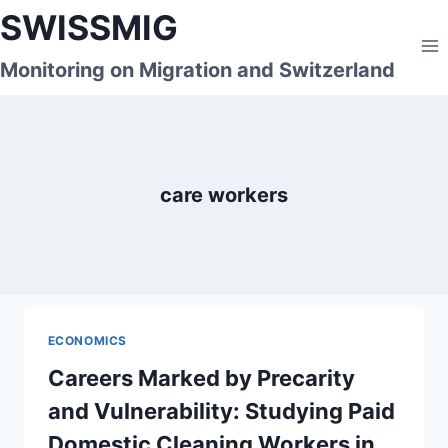
Skip
SWISSMIG
to
content
Monitoring on Migration and Switzerland
care workers
ECONOMICS
Careers Marked by Precarity
and Vulnerability: Studying Paid
Domestic Cleaning Workers in