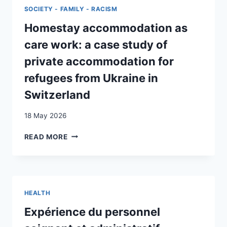
STAFF
SOCIETY - FAMILY - RACISM
WORKING
WITH
Homestay accommodation as
ASYLUM
care work: a case study of
SEEKERS
IN
private accommodation for
THE
refugees from Ukraine in
CURRENT
POLYCRISIS
Switzerland
CONTEXT:
A
18 May 2026
QUALITATIVE
STUDY
HOMESTAY
READ MORE
ACCOMMODATION
AS
CARE
WORK:
A
HEALTH
CASE
STUDY
Expérience du personnel
OF