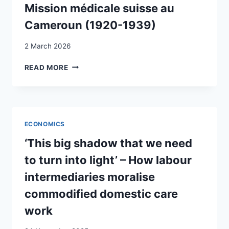
Mission médicale suisse au
DANS
LE
Cameroun (1920-1939)
CONTEXTE
ACTUEL
2 March 2026
DE
POLYCRISE
POUSSER
READ MORE
:
LES
UNE
PORTES
ÉTUDE
DES
QUALITATIVE
EMPIRES
GRÂCE
ECONOMICS
À
LA
‘This big shadow that we need
MÉDECINE.
to turn into light’ – How labour
PROFESSIONNELLES
DE
intermediaries moralise
SANTÉ
commodified domestic care
ET
MISSION
work
MÉDICALE
SUISSE