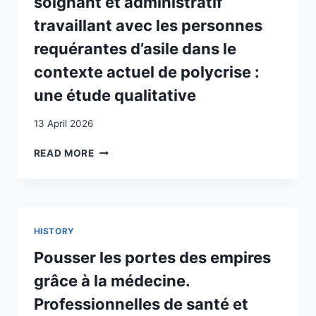
soignant et administratif
PRIVATE
ACCOMMODATION
travaillant avec les personnes
FOR
requérantes d’asile dans le
REFUGEES
FROM
contexte actuel de polycrise :
UKRAINE
une étude qualitative
IN
SWITZERLAND
13 April 2026
EXPÉRIENCE
READ MORE
DU
PERSONNEL
SOIGNANT
ET
ADMINISTRATIF
HISTORY
TRAVAILLANT
AVEC
Pousser les portes des empires
LES
grâce à la médecine.
PERSONNES
REQUÉRANTES
Professionnelles de santé et
D’ASILE