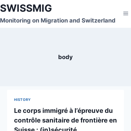
Skip
SWISSMIG
to
content
Monitoring on Migration and Switzerland
body
HISTORY
Le corps immigré à l’épreuve du
contrôle sanitaire de frontière en
Suisse : (in)sécurité,