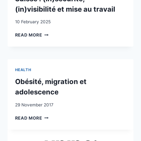
(in)visibilité et mise au travail
10 February 2025
LE
READ MORE
CORPS
IMMIGRÉ
À
L’ÉPREUVE
DU
HEALTH
CONTRÔLE
SANITAIRE
Obésité, migration et
DE
adolescence
FRONTIÈRE
EN
29 November 2017
SUISSE
:
OBÉSITÉ,
READ MORE
(IN)SÉCURITÉ,
MIGRATION
(IN)VISIBILITÉ
ET
ET
ADOLESCENCE
MISE