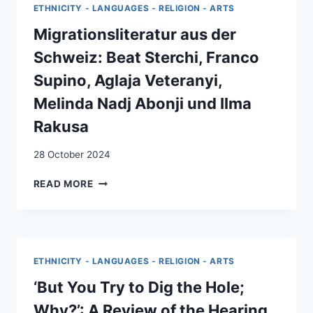
THE
ETHNICITY - LANGUAGES - RELIGION - ARTS
NEW
ITALIAN
Migrationsliteratur aus der
DIASPORA
Schweiz: Beat Sterchi, Franco
ON
THE
Supino, Aglaja Veteranyi,
ARC
Melinda Nadj Abonji und Ilma
LÉMANIQUE
Rakusa
28 October 2024
MIGRATIONSLITERATUR
READ MORE
AUS
DER
SCHWEIZ:
BEAT
STERCHI,
ETHNICITY - LANGUAGES - RELIGION - ARTS
FRANCO
SUPINO,
‘But You Try to Dig the Hole;
AGLAJA
Why?’: A Review of the Hearing
VETERANYI,