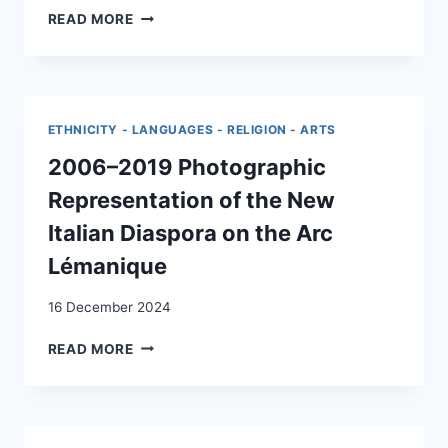
THE
READ MORE
INVISIBLE
DIASPORA
:
RETHINKING
PHOTOGRAPHIC
ETHNICITY - LANGUAGES - RELIGION - ARTS
PORTRAITURE
OF
2006–2019 Photographic
21ST
Representation of the New
CENTURY
ITALIAN
Italian Diaspora on the Arc
MIGRANTS
Lémanique
ON
THE
16 December 2024
ARC
LÉMANIQUE
2006–
READ MORE
AREA
2019
PHOTOGRAPHIC
REPRESENTATION
OF