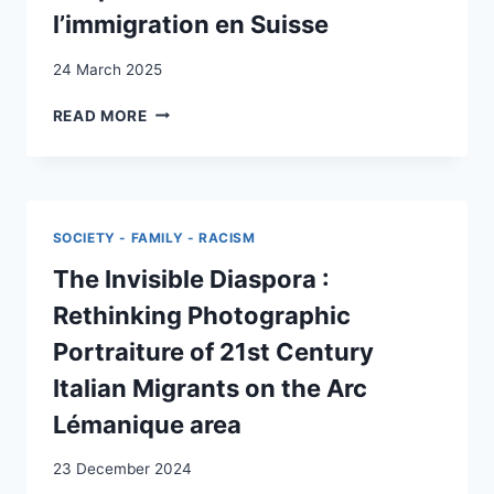
MÉMOIRES,
l’immigration en Suisse
UTOPIES
24 March 2025
AFFICHER
READ MORE
LES
ÉTRANGERS
:
CINQUANTE
ANS
SOCIETY - FAMILY - RACISM
DE
DÉBAT
The Invisible Diaspora :
SUR
Rethinking Photographic
L’IMMIGRATION
EN
Portraiture of 21st Century
SUISSE
Italian Migrants on the Arc
Lémanique area
23 December 2024