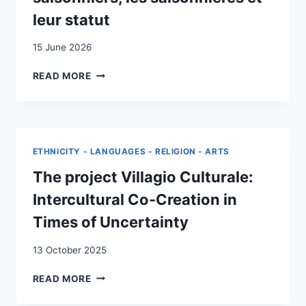
leur statut
15 June 2026
ÉTAT
READ MORE
DES
LIEUX
DE
LA
RECHERCHE
ETHNICITY - LANGUAGES - RELIGION - ARTS
SCIENTIFIQUE
RÉCENTE
The project Villagio Culturale:
SUR
Intercultural Co-Creation in
LES
SAISONNIERS,
Times of Uncertainty
LES
SAISONNIÈRES
13 October 2025
ET
LEUR
THE
READ MORE
STATUT
PROJECT
VILLAGIO