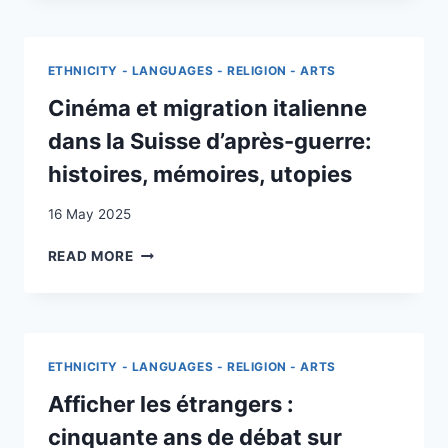
CULTURALE:
INTERCULTURAL
CO-
ETHNICITY - LANGUAGES - RELIGION - ARTS
CREATION
IN
Cinéma et migration italienne
TIMES
dans la Suisse d’après-guerre:
OF
UNCERTAINTY
histoires, mémoires, utopies
16 May 2025
CINÉMA
READ MORE
ET
MIGRATION
ITALIENNE
DANS
LA
ETHNICITY - LANGUAGES - RELIGION - ARTS
SUISSE
D’APRÈS-
Afficher les étrangers :
GUERRE:
cinquante ans de débat sur
HISTOIRES,