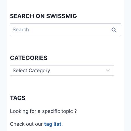
SIE
SICH
SEARCH ON SWISSMIG
SELBST
MIT
Search
RASSISMUS
AUSEINANDERGESETZT»
for:
:
ERFAHRUNGEN
VON
CATEGORIES
ADOPTIERTEN
PEOPLE
Categories
OF
COLOR
AUS
DER
SCHWEIZ
TAGS
–
EINE
Looking for a specific topic ?
QUALITATIVE
PILOTSTUDIE
Check out our
tag list
.