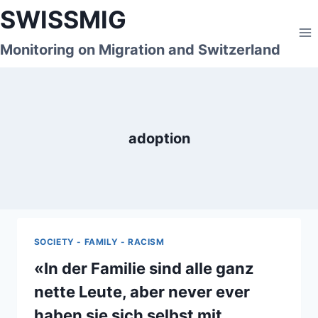
Skip
SWISSMIG
to
content
Monitoring on Migration and Switzerland
adoption
SOCIETY - FAMILY - RACISM
«In der Familie sind alle ganz
nette Leute, aber never ever
haben sie sich selbst mit