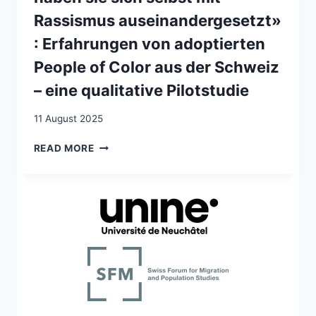
Rassismus auseinandergesetzt»
: Erfahrungen von adoptierten
People of Color aus der Schweiz
– eine qualitative Pilotstudie
11 August 2025
«IN
READ MORE
DER
FAMILIE
SIND
ALLE
GANZ
NETTE
LEUTE,
ABER
NEVER
EVER
HABEN