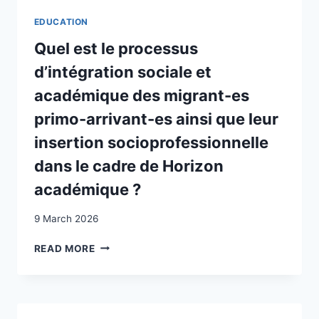
QUALITATIVE
EDUCATION
STUDY
ON
Quel est le processus
THE
d’intégration sociale et
PSYCHOSOCIAL
NEEDS
académique des migrant-es
OF
primo-arrivant-es ainsi que leur
UNACCOMPANIED
MINORS
insertion socioprofessionnelle
IN
dans le cadre de Horizon
SWITZERLAND
académique ?
9 March 2026
QUEL
READ MORE
EST
LE
PROCESSUS
D’INTÉGRATION