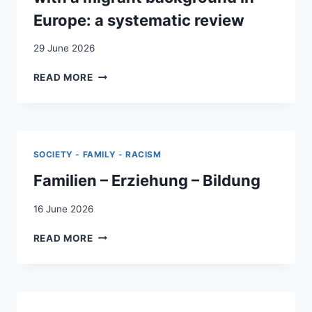
Europe: a systematic review
29 June 2026
VOCATIONAL
READ MORE
EDUCATION
AND
TRAINING
PATHWAYS
OF
SOCIETY - FAMILY - RACISM
STUDENTS
WITH
Familien – Erziehung – Bildung
A
MIGRANT
16 June 2026
BACKGROUND
FAMILIEN
IN
READ MORE
–
EUROPE:
ERZIEHUNG
A
–
SYSTEMATIC
BILDUNG
REVIEW