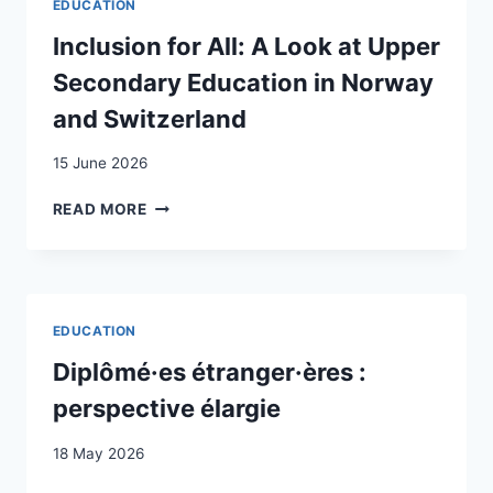
EDUCATION
Inclusion for All: A Look at Upper
Secondary Education in Norway
and Switzerland
15 June 2026
INCLUSION
READ MORE
FOR
ALL:
A
LOOK
AT
EDUCATION
UPPER
SECONDARY
Diplômé·es étranger·ères :
EDUCATION
perspective élargie
IN
NORWAY
18 May 2026
AND
SWITZERLAND