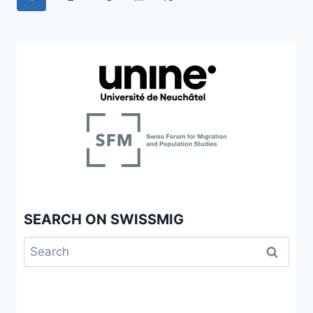
LIÉS
navigation
Page
AU
DÉVELOPPEMENT
DU
VOLET
«
LANGUE
ET
INTÉGRATION
»
DU
PROGRAMME
HORIZON
ACADÉMIQUE
SEARCH ON SWISSMIG
Search
for: