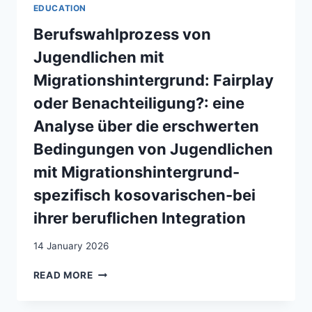
SOCIALE
EDUCATION
ET
ACADÉMIQUE
Berufswahlprozess von
DES
Jugendlichen mit
MIGRANT-
ES
Migrationshintergrund: Fairplay
PRIMO-
oder Benachteiligung?: eine
ARRIVANT-
ES
Analyse über die erschwerten
AINSI
Bedingungen von Jugendlichen
QUE
LEUR
mit Migrationshintergrund-
INSERTION
SOCIOPROFESSIONNELLE
spezifisch kosovarischen-bei
DANS
ihrer beruflichen Integration
LE
CADRE
14 January 2026
DE
HORIZON
BERUFSWAHLPROZESS
READ MORE
ACADÉMIQUE
VON
?
JUGENDLICHEN