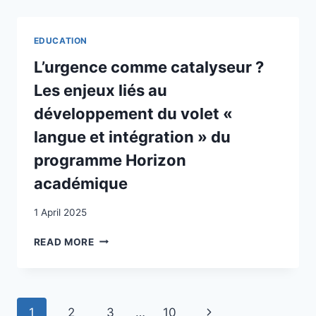
MIT
MIGRATIONSHINTERGRUND:
FAIRPLAY
EDUCATION
ODER
BENACHTEILIGUNG?:
L’urgence comme catalyseur ?
EINE
Les enjeux liés au
ANALYSE
ÜBER
développement du volet «
DIE
langue et intégration » du
ERSCHWERTEN
BEDINGUNGEN
programme Horizon
VON
académique
JUGENDLICHEN
MIT
MIGRATIONSHINTERGRUND-
1 April 2025
SPEZIFISCH
L’URGENCE
KOSOVARISCHEN-
READ MORE
COMME
BEI
CATALYSEUR
IHRER
?
BERUFLICHEN
LES
INTEGRATION
Page
Next
1
2
3
…
10
ENJEUX