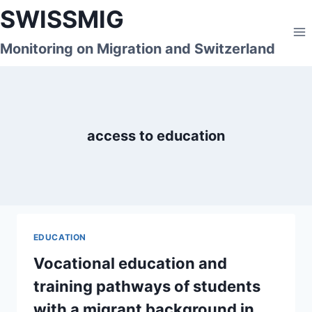
Skip
SWISSMIG
to
content
Monitoring on Migration and Switzerland
access to education
EDUCATION
Vocational education and
training pathways of students
with a migrant background in