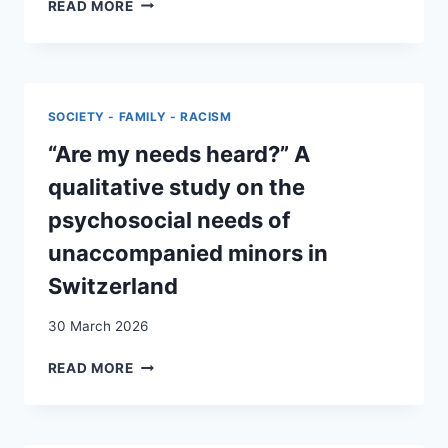
DIPLÔMÉ·ES
READ MORE
ÉTRANGER·ÈRES
:
PERSPECTIVE
ÉLARGIE
SOCIETY - FAMILY - RACISM
“Are my needs heard?” A
qualitative study on the
psychosocial needs of
unaccompanied minors in
Switzerland
30 March 2026
“ARE
READ MORE
MY
NEEDS
HEARD?”
A